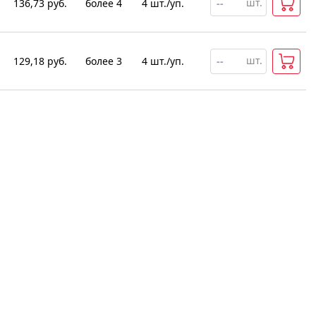
шт.
136,73
руб.
более 4
4
шт
.
/уп.
шт.
129,18
руб.
более 3
4
шт
.
/уп.