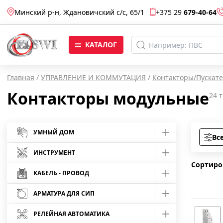
Минский р-н, Ждановичский с/c, 65/1
+375 29
679-40-64
КАТАЛОГ
Главная
/
УПРАВЛЕНИЕ И КОММУТАЦИЯ
/
Контакторы/Пускат
Контакторы модульные
24
т
УМНЫЙ ДОМ
Вс
Умные розетки
ИНСТРУМЕНТ
Сортиро
Умные лампы
Средства защиты
КАБЕЛЬ - ПРОВОД
Отвертки
АРМАТУРА ДЛЯ СИП
Умные камеры
Кабель АВБбШв
Инструмент шарнирно-губцевый
Отвертки Master
Арматура для монтажа СИП
Умные светодиодные ленты
Кабель АВВГ
РЕЛЕЙНАЯ АВТОМАТИКА