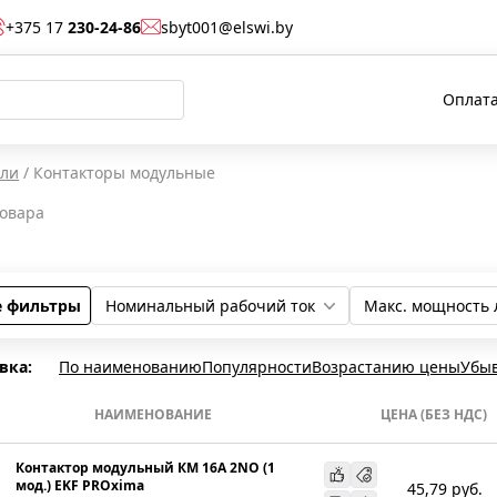
+375 17
230-24-86
sbyt001@elswi.by
Оплата
ели
/
Контакторы модульные
овара
е фильтры
Номинальный рабочий ток
Макс. мощность 
25 А
32 А
16 А
40 А
50 А
63 А
20 А
576 ВА
1800 ВА
2700 ВА
920 ВА
720 ВА
вка:
По наименованию
Популярности
Возрастанию цены
Убы
НАИМЕНОВАНИЕ
ЦЕНА (БЕЗ НДС)
Контактор модульный КМ 16А 2NО (1
мод.) EKF PROxima
45,79
руб.