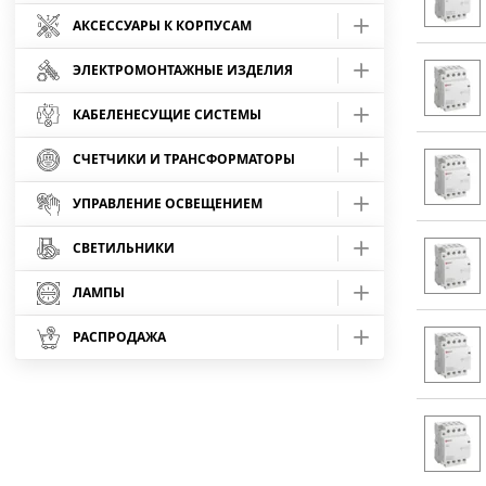
Корпуса учета
ЩРв IP31
ЩМП - пластиковые
Выключатель-разъединитель
АКСЕССУАРЫ К КОРПУСАМ
Шнур ШВП-2
Корпуса ЩМП
ЩУРв IP31
Корпуса учета пластиковые
ЩРн IP31
ЩМП глухая дверь IP65
Наклейки
ЭЛЕКТРОМОНТАЖНЫЕ ИЗДЕЛИЯ
Провод КВК
Корпуса ВРУ
ЩМП IP31
ЩУРн IP31
Корпуса распределительные пластик
ЩРн IP54
ЩМП прозрачная дверь IP65
Силовые разъемы
Дин-рейки и зажимы
КАБЕЛЕНЕСУЩИЕ СИСТЕМЫ
Провод КММ
Корпуса ШР, ЩО-70
ВРУ IP31
ЩМП IP54
Корпуса распределительные Multimedia
ЩУРн IP54
КМПн IP30
Монтажные коробки
ЩМП антивандальные стеклопластик IP65
Силовые разъемы IP44
Лоток
Площадки самоклеющиеся
СЧЕТЧИКИ И ТРАНСФОРМАТОРЫ
Провод КСПВ
Панели для ВРУ, ШР - IP31
ШР IP31
ВРУ IP54
ЩМП IP54 PROxima
Корпуса композитные ЛИПЛАСТ-СПб
Розетки, выключатели
ЩРВ-П IP41
Коробки Светоприбор
Кабель-канал
Разъемы для плит РШ-ВШ
Лоток перфорированный
Счетчики Энергомера
Замки, заглушки, стекла для шкафов
УПРАВЛЕНИЕ ОСВЕЩЕНИЕМ
Провод КСВВнг(А)-LS
Панели для ВРУ, ШР, ЩН - IP54
ШР IP54
Цоколь для ВРУ
Вилки, разветвители, переходники
Корпуса ЩУР - IP54
Открытая - серия "ЭКОНОМ"
Аксессуары для кабель-канала
ЩРН-П IP41
Коробки Карболитовые
Кабель-канал БУК
Счетчики МИРТЕК
Разъемы силовые каучуковые IP44
Лоток неперфорированный
Дополнительные устройства
Колодки клеммные ЗНИ/ЗВИ
СВЕТИЛЬНИКИ
Фотореле
Провод ПРППМ
Щиты этажные
ЩО-70 IP31
Хомуты, дюбель, держатели
Швеллер монтажный для ВРУ, ЩН
Вилки
Трубы гладкие
Корпуса ЩМП - IP54
Открытая - серия "ВИКИНГ"
Заглушки
ПЛОМБИРАТОР
Коробки для кабель-канала
Кабель-канал СОСНА
Шинные изоляторы SM
Трансформаторы тока ТОП, ТШП
Колодки клеммные ЗНИ
Крышка на лоток
Энергомера СЕ-208
Датчики движения
Светильники без ламп
ЛАМПЫ
Провод ТРП
ЯТП, ЯРВ, ЯРП, ЯБПВУ
Лента спиральная
Цоколь для ШР
Хомуты
Трубы гофрированные
Труба гладкая жесткая ПВХ
Кронштейны
Открытая - серия "ПРАЛЕСКА" IP20
Соединители
ЩРН-П IP41 темное дерево
Открытая установка - IP55
Кабель-канал БЕЛЫЙ
Садово-парковые без ламп
Шины нулевые в корпусе
Колодки клеммные ЗВИ
Энергомера СЕ-318
Инфракрасные датчики движения
Светильники ЛПО IP40
Лампы светодиодные
РАСПРОДАЖА
Провод SAT
ЯРВ
Аксессуары для труб
Лента защитно-сигнальная
Швеллер монтажный для ШР
Держатель кабеля
Труба гофрированная ПВХ
Труба гладкая жесткая ПНД
Выносные стойки
Открытая - серия "ПРАЛЕСКА АКВА" IP54
Углы внешние
Светильники светодиодные
ЩРН-П IP41 светлое дерево
Открытая установка - атмосферостойкие
Форма Шар
Шины латунные на 63А (N и PE)
Микроволновые датчики движения
Светильники для ЖКХ (НБП)
Лампы светодиодные GU
НИЗКИЕ ЦЕНЫ
Провод СИП
Металлорукав в бухтах
ЯРП
Площадки под стяжку
Клеммы-СМК и СИЗ
Дюбель для бандажа
Труба гофрированная ПВХ - БЮДЖЕТ
Прожекторы LED
Устройства ввода кабеля
Открытая - серия "Белый BLANCA"
Углы внутренние
Светодиодные панели
Шины соединительные PIN и FORK
ЩРН-ПГ IP 65
Изоляторы для шин N, PE
Открытая установка - двухкомпонентные
Серия Ника
Светильники для Бани (Сауны)
Лампы светодиодные (ГРУША)
Провод РКГМ
Наконечники и гильзы
Металлорукав в ПВХ-оболочке
ЯБПВУ
СИЗ
Крепеж-скоба серая
Дюбель-хомут для круглого кабеля
Труба гофрированная ПВХ - ЧЕРНАЯ
Скрытая - серия "ЭКОНОМ"
Углы Т-образные
Светильники трековые
Клеммные терминалы
Шина изолятор угловой (6х9)
Скрытая установка - для полых стен
Серия Пушкинская
Светильники для LED ламп Т8 G13 IP65
Лампы светодиодные (СВЕЧА)