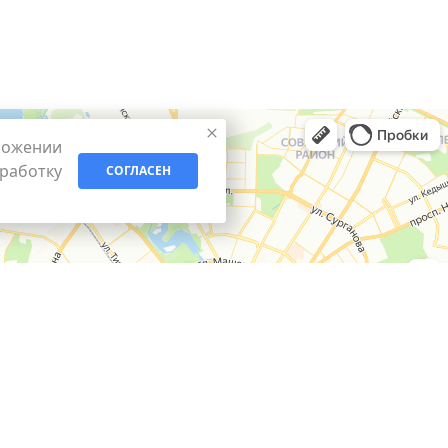
ложении
бработку
СОГЛАСЕН