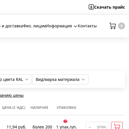
Скачать
прайс
 и доставка
Физ. лицам
Информация
Контакты
0
р цвета RAL
Вид/марка материала
03
05
АБС-пластик (ABS)
Полипропилен (РР)
ванию цены
ЦЕНА (С НДС)
НАЛИЧИЕ
УПАКОВКА
упак.
11,94
руб.
более 200
1
упак
.
/уп.