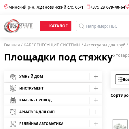
Минский р-н, Ждановичский с/c, 65/1
+375 29
679-40-64
КАТАЛОГ
Главная
/
КАБЕЛЕНЕСУЩИЕ СИСТЕМЫ
/
Аксессуары для труб
/
Площадки под стяжку
5
товар
УМНЫЙ ДОМ
Вс
Умные розетки
ИНСТРУМЕНТ
Сортиро
Умные лампы
Средства защиты
КАБЕЛЬ - ПРОВОД
Отвертки
АРМАТУРА ДЛЯ СИП
Умные камеры
Кабель АВБбШв
Инструмент шарнирно-губцевый
Отвертки Master
Арматура для монтажа СИП
Умные светодиодные ленты
Кабель АВВГ
РЕЛЕЙНАЯ АВТОМАТИКА