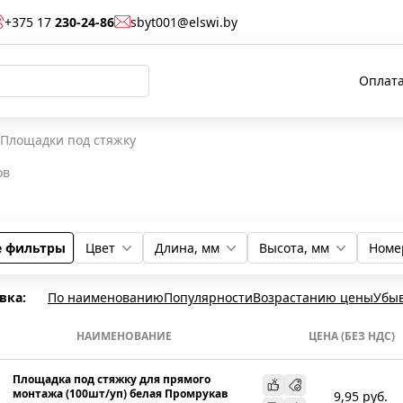
+375 17
230-24-86
sbyt001@elswi.by
Оплата
Площадки под стяжку
ов
е фильтры
Цвет
Длина, мм
Высота, мм
Номе
Черный
Серый
41
32
8
12
90
90
вка:
По наименованию
Популярности
Возрастанию цены
Убы
НАИМЕНОВАНИЕ
ЦЕНА (БЕЗ НДС)
Площадка под стяжку для прямого
монтажа (100шт/уп) белая Промрукав
9,95
руб.