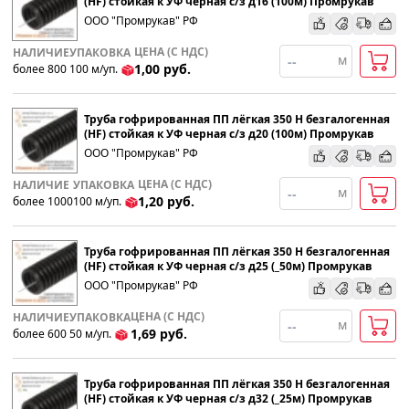
(HF) стойкая к УФ черная с/з д16 (100м) Промрукав
ООО "Промрукав" РФ
По наименованию
ЦЕНА (С НДС)
НАЛИЧИЕ
УПАКОВКА
м
1,00
руб.
более 800
100
м
/уп.
Популярности
Труба гофрированная ПП лёгкая 350 Н безгалогенная
Возрастанию цены
(HF) стойкая к УФ черная с/з д20 (100м) Промрукав
ООО "Промрукав" РФ
Убыванию цены
ЦЕНА (С НДС)
НАЛИЧИЕ
УПАКОВКА
м
1,20
руб.
более 1000
100
м
/уп.
Труба гофрированная ПП лёгкая 350 Н безгалогенная
(HF) стойкая к УФ черная с/з д25 (_50м) Промрукав
ООО "Промрукав" РФ
ЦЕНА (С НДС)
НАЛИЧИЕ
УПАКОВКА
м
1,69
руб.
более 600
50
м
/уп.
Труба гофрированная ПП лёгкая 350 Н безгалогенная
(HF) стойкая к УФ черная с/з д32 (_25м) Промрукав