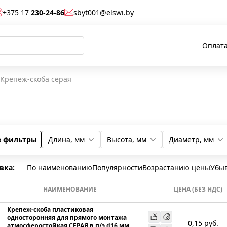
+375 17
230-24-86
sbyt001@elswi.by
Оплата
Крепеж-скоба серая
е фильтры
Длина, мм
Высота, мм
Диаметр, мм
49
54,2
44,9
20
23,5
29
25
16
20
вка:
По наименованию
Популярности
Возрастанию цены
Убы
НАИМЕНОВАНИЕ
ЦЕНА (БЕЗ НДС)
Крепеж-скоба пластиковая
односторонняя для прямого монтажа
0,15
руб.
атмосферостойкая СЕРАЯ в п/э d16 мм