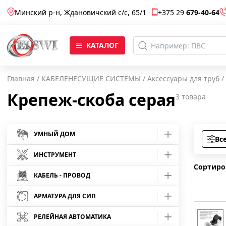
Минский р-н, Ждановичский с/c, 65/1
+375 29
679-40-64
КАТАЛОГ
Главная
/
КАБЕЛЕНЕСУЩИЕ СИСТЕМЫ
/
Аксессуары для труб
/
Крепеж-скоба серая
3
товара
УМНЫЙ ДОМ
Вс
Умные розетки
ИНСТРУМЕНТ
Сортиро
Умные лампы
Средства защиты
КАБЕЛЬ - ПРОВОД
Отвертки
АРМАТУРА ДЛЯ СИП
Умные камеры
Кабель АВБбШв
Инструмент шарнирно-губцевый
Отвертки Master
Арматура для монтажа СИП
Умные светодиодные ленты
Кабель АВВГ
РЕЛЕЙНАЯ АВТОМАТИКА