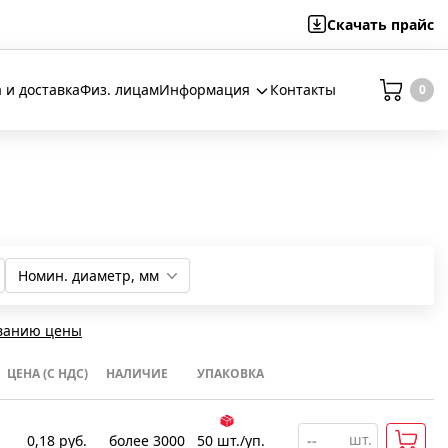
Скачать
прайс
 и доставка
Физ. лицам
Информация
Контакты
0
Номин. диаметр, мм
16
20
25
ванию цены
ЦЕНА (С НДС)
НАЛИЧИЕ
УПАКОВКА
шт.
0,18
руб.
более 3000
50
шт
.
/уп.