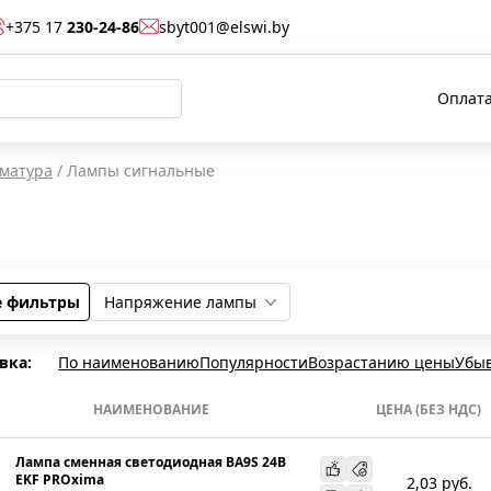
+375 17
230-24-86
sbyt001@elswi.by
Оплата
рматура
/
Лампы сигнальные
е фильтры
Напряжение лампы
220...220
24...24
вка:
По наименованию
Популярности
Возрастанию цены
Убы
НАИМЕНОВАНИЕ
ЦЕНА (БЕЗ НДС)
Лампа сменная светодиодная BA9S 24В
EKF PROxima
2,03
руб.