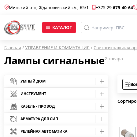
Минский р-н, Ждановичский с/c, 65/1
+375 29
679-40-64
КАТАЛОГ
Главная
/
УПРАВЛЕНИЕ И КОММУТАЦИЯ
/
Светосигнальная а
Лампы сигнальные
2
товара
УМНЫЙ ДОМ
Вс
Умные розетки
ИНСТРУМЕНТ
Сортиро
Умные лампы
Средства защиты
КАБЕЛЬ - ПРОВОД
Отвертки
АРМАТУРА ДЛЯ СИП
Умные камеры
Кабель АВБбШв
Инструмент шарнирно-губцевый
Отвертки Master
Арматура для монтажа СИП
Умные светодиодные ленты
Кабель АВВГ
РЕЛЕЙНАЯ АВТОМАТИКА