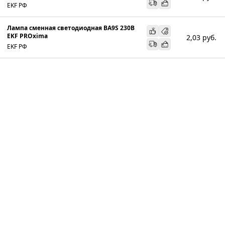
EKF РФ
Лампа сменная светодиодная BA9S 230В
EKF PROxima
2,03
руб.
EKF РФ