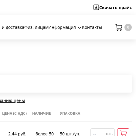
Скачать
прайс
 и доставка
Физ. лицам
Информация
Контакты
0
ванию цены
ЦЕНА (С НДС)
НАЛИЧИЕ
УПАКОВКА
шт.
2,44
руб.
более 50
50
шт
.
/уп.