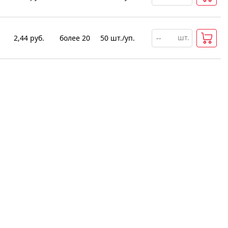
шт.
2,44
руб.
более 20
50
шт
.
/уп.