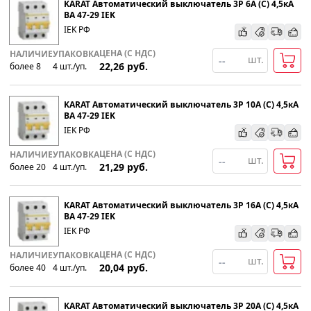
KARAT Автоматический выключатель 3P 6А (С) 4,5кА
ВА 47-29 IEK
IEK РФ
По наименованию
ЦЕНА (С НДС)
НАЛИЧИЕ
УПАКОВКА
шт.
22,26
руб.
более 8
4
шт
.
/уп.
Популярности
KARAT Автоматический выключатель 3P 10А (С) 4,5кА
Возрастанию цены
ВА 47-29 IEK
IEK РФ
Убыванию цены
ЦЕНА (С НДС)
НАЛИЧИЕ
УПАКОВКА
шт.
21,29
руб.
более 20
4
шт
.
/уп.
KARAT Автоматический выключатель 3P 16А (С) 4,5кА
ВА 47-29 IEK
IEK РФ
ЦЕНА (С НДС)
НАЛИЧИЕ
УПАКОВКА
шт.
20,04
руб.
более 40
4
шт
.
/уп.
KARAT Автоматический выключатель 3P 20А (С) 4,5кА