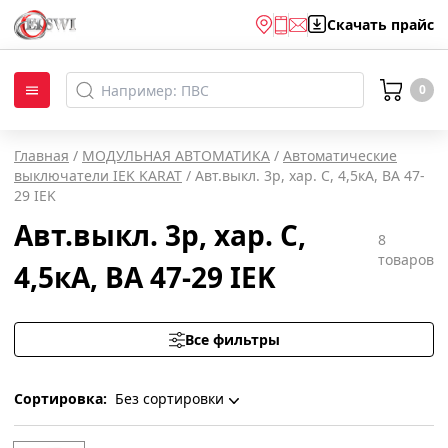
Скачать
прайс
0
Главная
/
МОДУЛЬНАЯ АВТОМАТИКА
/
Автоматические
выключатели IEK KARAT
/
Авт.выкл. 3р, хар. С, 4,5кА, ВА 47-
29 IEK
Авт.выкл. 3р, хар. С,
8
товаров
4,5кА, ВА 47-29 IEK
Все фильтры
Сортировка:
Без сортировки
Без сортировки