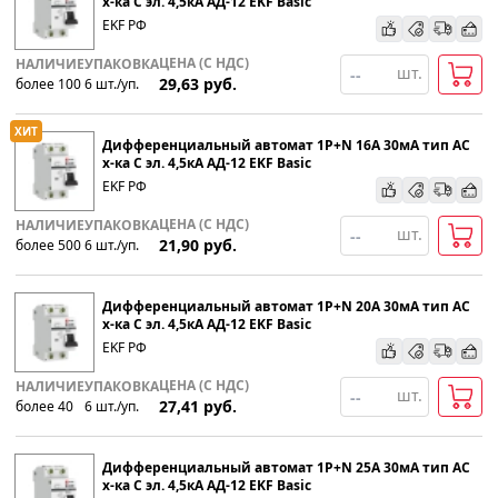
х-ка C эл. 4,5кА АД-12 EKF Basic
EKF РФ
По наименованию
ЦЕНА (С НДС)
НАЛИЧИЕ
УПАКОВКА
шт.
29,63
руб.
более 100
6
шт
.
/уп.
Популярности
ХИТ
Дифференциальный автомат 1P+N 16А 30мА тип АС
Возрастанию цены
х-ка C эл. 4,5кА АД-12 EKF Basic
EKF РФ
Убыванию цены
ЦЕНА (С НДС)
НАЛИЧИЕ
УПАКОВКА
шт.
21,90
руб.
более 500
6
шт
.
/уп.
Дифференциальный автомат 1P+N 20А 30мА тип АС
х-ка C эл. 4,5кА АД-12 EKF Basic
EKF РФ
ЦЕНА (С НДС)
НАЛИЧИЕ
УПАКОВКА
шт.
27,41
руб.
более 40
6
шт
.
/уп.
Дифференциальный автомат 1P+N 25А 30мА тип АС
х-ка C эл. 4,5кА АД-12 EKF Basic