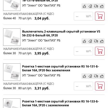
16-131-Б-Белый 6А, IP20
УП "Элект" ОО "БелТИЗ" РБ
По наименованию
ЦЕНА (С НДС)
НАЛИЧИЕ
УПАКОВКА
шт.
3,04
руб.
более 40
70
шт
.
/уп.
Популярности
Выключатель 2-клавишный скрытой установки VS
Возрастанию цены
56-232-Б-Белый 6А, IP20
УП "Элект" ОО "БелТИЗ" РБ
Убыванию цены
ЦЕНА (С НДС)
НАЛИЧИЕ
УПАКОВКА
шт.
3,95
руб.
более 30
70
шт
.
/уп.
Розетка 1-местная скрытой установки RS 16-131-Б-
Белая 16А, IP20 без заземления
УП "Элект" ОО "БелТИЗ" РБ
ЦЕНА (С НДС)
НАЛИЧИЕ
УПАКОВКА
шт.
3,31
руб.
более 30
80
шт
.
/уп.
Розетка 1-местная скрытой установки RS 16-133-Б-
Белая 16А, IP20 с заземлением