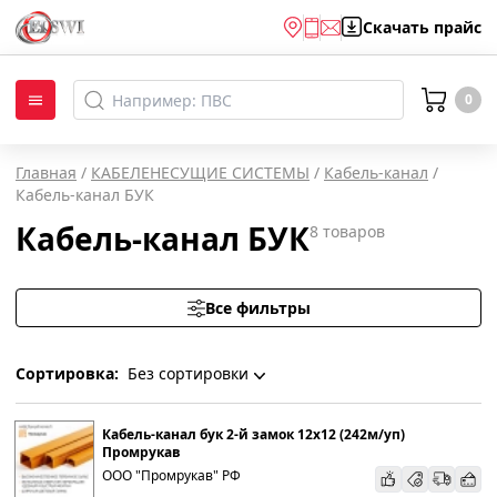
Скачать
прайс
0
Главная
/
КАБЕЛЕНЕСУЩИЕ СИСТЕМЫ
/
Кабель-канал
/
Кабель-канал БУК
Кабель-канал БУК
8
товаров
Все фильтры
Сортировка:
Без сортировки
Без сортировки
Кабель-канал бук 2-й замок 12х12 (242м/уп)
Промрукав
ООО "Промрукав" РФ
По наименованию