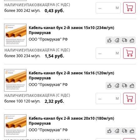
ЦЕНА (С НДС)
НАЛИЧИЕ
УПАКОВКА
м
0,43
руб.
более 300
242
м
/уп.
Популярности
Кабель-канал бук 2-й замок 15х10 (234м/уп)
Возрастанию цены
Промрукав
ООО "Промрукав" РФ
Убыванию цены
ЦЕНА (С НДС)
НАЛИЧИЕ
УПАКОВКА
м
1,54
руб.
более 300
234
м
/уп.
Кабель-канал бук 2-й замок 16х16 (120м/уп)
Промрукав
ООО "Промрукав" РФ
ЦЕНА (С НДС)
НАЛИЧИЕ
УПАКОВКА
м
2,32
руб.
более 100
120
м
/уп.
Кабель-канал бук 2-й замок 20х10 (180м/уп)
Промрукав
ООО "Промрукав" РФ