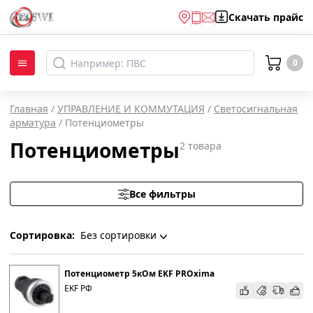
Скачать
прайс
0
Главная
/
УПРАВЛЕНИЕ И КОММУТАЦИЯ
/
Светосигнальная
арматура
/
Потенциометры
Потенциометры
2
товара
Все фильтры
Сортировка:
Без сортировки
Без сортировки
Потенциометр 5кОм EKF PROxima
EKF РФ
По наименованию