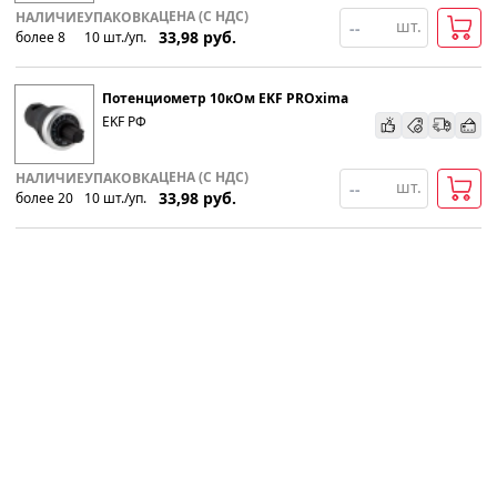
ЦЕНА (С НДС)
НАЛИЧИЕ
УПАКОВКА
шт.
33,98
руб.
более 8
10
шт
.
/уп.
Популярности
Потенциометр 10кОм EKF PROxima
Возрастанию цены
EKF РФ
Убыванию цены
ЦЕНА (С НДС)
НАЛИЧИЕ
УПАКОВКА
шт.
33,98
руб.
более 20
10
шт
.
/уп.