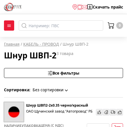
Скачать
прайс
0
Главная
/
КАБЕЛЬ - ПРОВОД
/
Шнур ШВП-2
Шнур ШВП-2
3
товара
Все фильтры
Сортировка:
Без сортировки
Без сортировки
Шнур ШВП2-2х0.35 черно/красный
ОАО Щучинский завод "Автопровод" РБ
По наименованию
ЦЕНА (С НДС)
НАЛИЧИЕ
УПАКОВКА