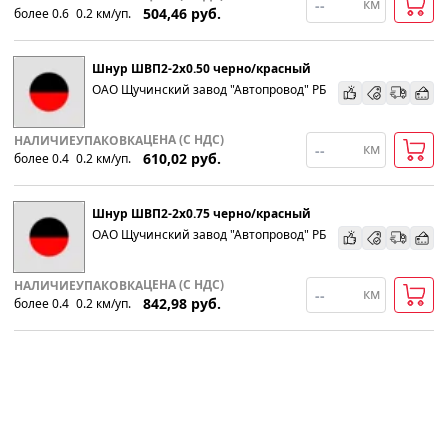
км
504,46
руб.
более 0.6
0.2
км
/уп.
Популярности
Шнур ШВП2-2х0.50 черно/красный
Возрастанию цены
ОАО Щучинский завод "Автопровод" РБ
Убыванию цены
ЦЕНА (С НДС)
НАЛИЧИЕ
УПАКОВКА
км
610,02
руб.
более 0.4
0.2
км
/уп.
Шнур ШВП2-2х0.75 черно/красный
ОАО Щучинский завод "Автопровод" РБ
ЦЕНА (С НДС)
НАЛИЧИЕ
УПАКОВКА
км
842,98
руб.
более 0.4
0.2
км
/уп.