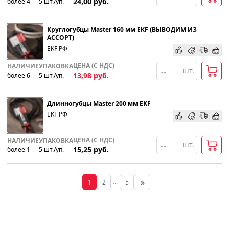
24,00
руб.
более 4
5
шт
.
/уп.
Круглогубцы Master 160 мм EKF (ВЫВОДИМ ИЗ
АССОРТ)
EKF РФ
ЦЕНА (С НДС)
НАЛИЧИЕ
УПАКОВКА
шт.
13,98
руб.
более 6
5
шт
.
/уп.
Длинногубцы Master 200 мм EKF
EKF РФ
ЦЕНА (С НДС)
НАЛИЧИЕ
УПАКОВКА
шт.
15,25
руб.
более 1
5
шт
.
/уп.
»
...
1
2
5
Вперед