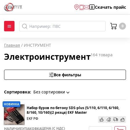
Скачать
прайс
0
Главная
/
ИНСТРУМЕНТ
Электроинструмент
164
товара
Все фильтры
Сортировка:
Без сортировки
Без сортировки
НОВИНКА
Набор буров по бетону SDS-plus (5/110, 6/110, 6/160,
8/160, 10/160)(2 резца) EKF Master
EKF РФ
По наименованию
ЦЕНА (С НДС)
НАЛИЧИЕ
УПАКОВКА