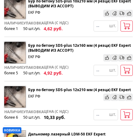
Бур по бетону SDS-plus 10х210 мм (4 резца) EKF Expert
(ВЫВОДИМ ИЗ АССОРТ)
EKF РФ
ЦЕНА (С НДС)
НАЛИЧИЕ
УПАКОВКА
шт.
4,62
руб.
более 1
50
шт
.
/уп.
Бур по бетону SDS-plus 12х160 мм (4 резца) EKF Expert
(ВЫВОДИМ ИЗ АССОРТ)
EKF РФ
ЦЕНА (С НДС)
НАЛИЧИЕ
УПАКОВКА
шт.
4,92
руб.
более 5
50
шт
.
/уп.
Бур по бетону SDS-plus 12х210 мм (4 резца) EKF Expert
EKF РФ
ЦЕНА (С НДС)
НАЛИЧИЕ
УПАКОВКА
шт.
10,33
руб.
более 6
50
шт
.
/уп.
НОВИНКА
Дальномер лазерный LDM-50 EKF Expert