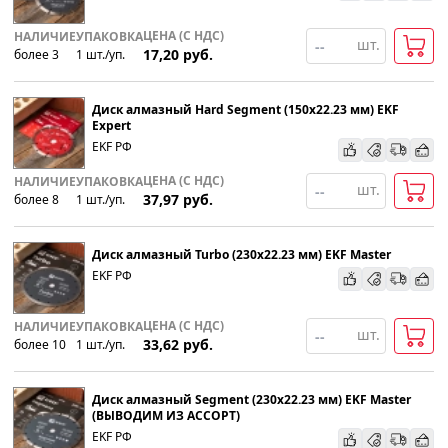
ЦЕНА (С НДС)
НАЛИЧИЕ
УПАКОВКА
шт.
17,20
руб.
более 3
1
шт
.
/уп.
Диск алмазный Hard Segment (150х22.23 мм) EKF
Expert
EKF РФ
ЦЕНА (С НДС)
НАЛИЧИЕ
УПАКОВКА
шт.
37,97
руб.
более 8
1
шт
.
/уп.
Диск алмазный Turbo (230х22.23 мм) EKF Master
EKF РФ
ЦЕНА (С НДС)
НАЛИЧИЕ
УПАКОВКА
шт.
33,62
руб.
более 10
1
шт
.
/уп.
Диск алмазный Segment (230х22.23 мм) EKF Master
(ВЫВОДИМ ИЗ АССОРТ)
EKF РФ