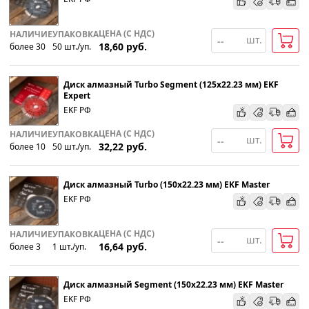
ЦЕНА (С НДС)
НАЛИЧИЕ
УПАКОВКА
шт.
18,60
руб.
более 30
50
шт
.
/уп.
Диск алмазный Turbo Segment (125х22.23 мм) EKF
Expert
EKF РФ
ЦЕНА (С НДС)
НАЛИЧИЕ
УПАКОВКА
шт.
32,22
руб.
более 10
50
шт
.
/уп.
Диск алмазный Turbo (150х22.23 мм) EKF Master
EKF РФ
ЦЕНА (С НДС)
НАЛИЧИЕ
УПАКОВКА
шт.
16,64
руб.
более 3
1
шт
.
/уп.
Диск алмазный Segment (150х22.23 мм) EKF Master
EKF РФ