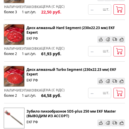
ЦЕНА (С НДС)
НАЛИЧИЕ
УПАКОВКА
шт.
22,50
руб.
более 3
1
шт
.
/уп.
Диск алмазный Hard Segment (230х22.23 мм) EKF
Expert
EKF РФ
ЦЕНА (С НДС)
НАЛИЧИЕ
УПАКОВКА
шт.
61,93
руб.
более 2
1
шт
.
/уп.
Диск алмазный Turbo Segment (230х22.23 мм) EKF
Expert
EKF РФ
ЦЕНА (С НДС)
НАЛИЧИЕ
УПАКОВКА
шт.
64,58
руб.
более 2
1
шт
.
/уп.
Зубило пикообразное SDS-plus 250 мм EKF Master
(ВЫВОДИМ ИЗ АССОРТ)
EKF РФ