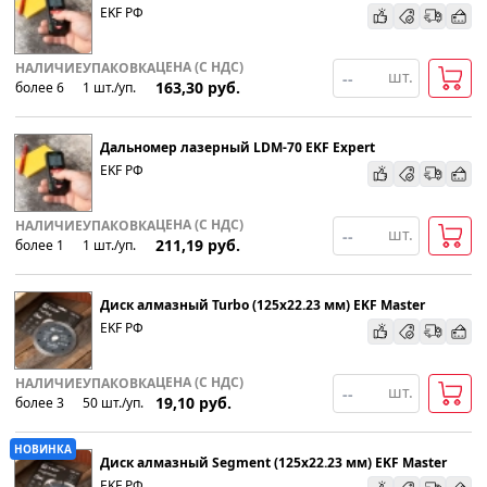
EKF РФ
ЦЕНА (С НДС)
НАЛИЧИЕ
УПАКОВКА
шт.
163,30
руб.
более 6
1
шт
.
/уп.
Дальномер лазерный LDM-70 EKF Expert
EKF РФ
ЦЕНА (С НДС)
НАЛИЧИЕ
УПАКОВКА
шт.
211,19
руб.
более 1
1
шт
.
/уп.
Диск алмазный Turbo (125х22.23 мм) EKF Master
EKF РФ
ЦЕНА (С НДС)
НАЛИЧИЕ
УПАКОВКА
шт.
19,10
руб.
более 3
50
шт
.
/уп.
НОВИНКА
Диск алмазный Segment (125х22.23 мм) EKF Master
EKF РФ