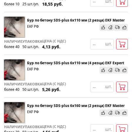
шт.
18,55
руб.
более 10
25
шт
.
/уп.
Популярности
Бур по бетону SDS-plus 6х110 мм (2 резца) EKF Master
Возрастанию цены
EKF РФ
Убыванию цены
ЦЕНА (С НДС)
НАЛИЧИЕ
УПАКОВКА
шт.
4,13
руб.
более 40
50
шт
.
/уп.
Бур по бетону SDS-plus 6х110 мм (4 резца) EKF Expert
EKF РФ
ЦЕНА (С НДС)
НАЛИЧИЕ
УПАКОВКА
шт.
5,26
руб.
более 40
50
шт
.
/уп.
Бур по бетону SDS-plus 6х160 мм (2 резца) EKF Master
EKF РФ
ЦЕНА (С НДС)
НАЛИЧИЕ
УПАКОВКА
шт.