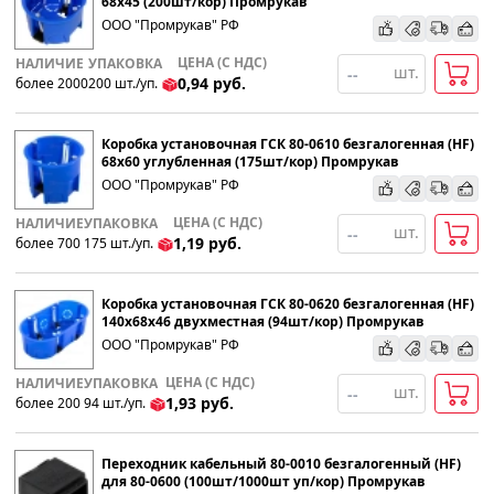
68х45 (200шт/кор) Промрукав
ООО "Промрукав" РФ
По наименованию
ЦЕНА (С НДС)
НАЛИЧИЕ
УПАКОВКА
шт.
0,94
руб.
более 2000
200
шт
.
/уп.
Популярности
Коробка установочная ГСК 80-0610 безгалогенная (HF)
Возрастанию цены
68х60 углубленная (175шт/кор) Промрукав
ООО "Промрукав" РФ
Убыванию цены
ЦЕНА (С НДС)
НАЛИЧИЕ
УПАКОВКА
шт.
1,19
руб.
более 700
175
шт
.
/уп.
Коробка установочная ГСК 80-0620 безгалогенная (HF)
140х68х46 двухместная (94шт/кор) Промрукав
ООО "Промрукав" РФ
ЦЕНА (С НДС)
НАЛИЧИЕ
УПАКОВКА
шт.
1,93
руб.
более 200
94
шт
.
/уп.
Переходник кабельный 80-0010 безгалогенный (HF)
для 80-0600 (100шт/1000шт уп/кор) Промрукав