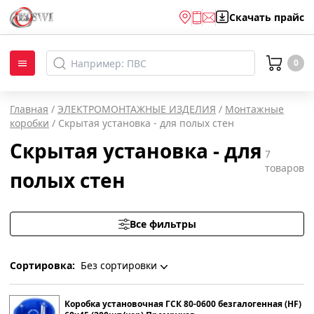
Скачать
прайс
0
Главная
/
ЭЛЕКТРОМОНТАЖНЫЕ ИЗДЕЛИЯ
/
Монтажные
коробки
/
Скрытая установка - для полых стен
Скрытая установка - для
7
товаров
полых стен
Все фильтры
Сортировка:
Без сортировки
Без сортировки
Коробка установочная ГСК 80-0600 безгалогенная (HF)