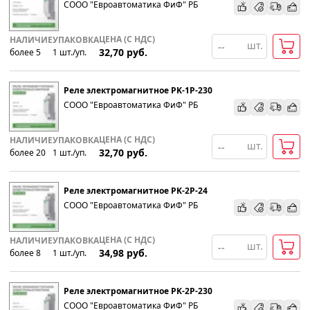
СООО "Евроавтоматика ФиФ" РБ
По наименованию
ЦЕНА (С НДС)
НАЛИЧИЕ
УПАКОВКА
шт.
32,70
руб.
более 5
1
шт
.
/уп.
Популярности
Реле электромагнитное PK-1P-230
Возрастанию цены
СООО "Евроавтоматика ФиФ" РБ
Убыванию цены
ЦЕНА (С НДС)
НАЛИЧИЕ
УПАКОВКА
шт.
32,70
руб.
более 20
1
шт
.
/уп.
Реле электромагнитное PK-2P-24
СООО "Евроавтоматика ФиФ" РБ
ЦЕНА (С НДС)
НАЛИЧИЕ
УПАКОВКА
шт.
34,98
руб.
более 8
1
шт
.
/уп.
Реле электромагнитное PK-2P-230
СООО "Евроавтоматика ФиФ" РБ