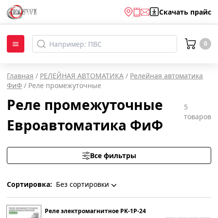
Скачать
прайс
0
Главная
/
РЕЛЕЙНАЯ АВТОМАТИКА
/
Релейная автоматика
ФиФ
/
Реле промежуточные
Реле промежуточные
5
товаров
Евроавтоматика ФиФ
Все фильтры
Сортировка:
Без сортировки
Без сортировки
Реле электромагнитное PK-1P-24