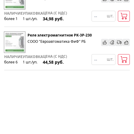
ЦЕНА (С НДС)
НАЛИЧИЕ
УПАКОВКА
шт.
34,98
руб.
более 1
1
шт
.
/уп.
Реле электромагнитное PK-3P-230
СООО "Евроавтоматика ФиФ" РБ
ЦЕНА (С НДС)
НАЛИЧИЕ
УПАКОВКА
шт.
44,58
руб.
более 6
1
шт
.
/уп.