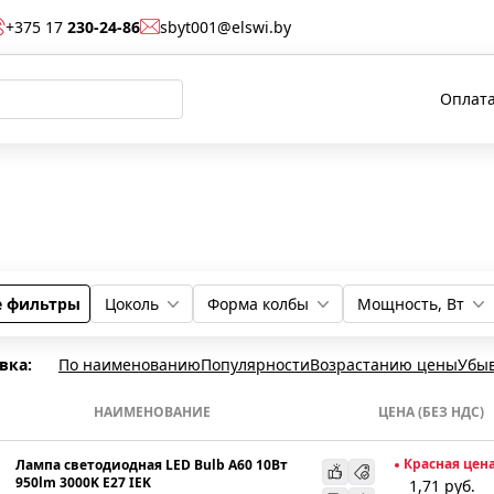
+375 17
230-24-86
sbyt001@elswi.by
Оплата
е фильтры
Цоколь
Форма колбы
Мощность, Вт
GU10
E27
E14
GU5,3
Шар
Таблетка
Свеча
Груша
5
18
12
7
10
вка:
По наименованию
Популярности
Возрастанию цены
Убы
НАИМЕНОВАНИЕ
ЦЕНА (БЕЗ НДС)
Красная цен
Лампа светодиодная LED Bulb A60 10Вт
950lm 3000K E27 IEK
1,71
руб.