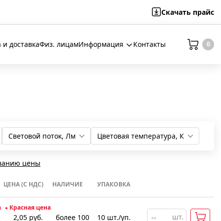
Скачать
прайс
 и доставка
Физ. лицам
Информация
Контакты
0
Световой поток, Лм
Цветовая температура, К
400
1850
570
950
600
1140
3000
6500
4000
ванию цены
ЦЕНА (С НДС)
НАЛИЧИЕ
УПАКОВКА
а
Красная цена
шт.
2,05
руб.
более 100
10
шт
.
/уп.