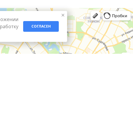
ложении
бработку
СОГЛАСЕН