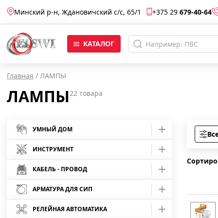
Минский р-н, Ждановичский с/c, 65/1
+375 29
679-40-64
КАТАЛОГ
Главная
/
ЛАМПЫ
ЛАМПЫ
22
товара
УМНЫЙ ДОМ
Вс
Умные розетки
ИНСТРУМЕНТ
Сортиро
Умные лампы
Средства защиты
КАБЕЛЬ - ПРОВОД
Отвертки
АРМАТУРА ДЛЯ СИП
Умные камеры
Кабель АВБбШв
Инструмент шарнирно-губцевый
Отвертки Master
Арматура для монтажа СИП
Умные светодиодные ленты
Кабель АВВГ
РЕЛЕЙНАЯ АВТОМАТИКА