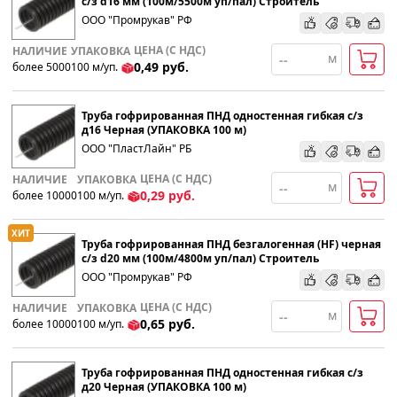
с/з d16 мм (100м/5500м уп/пал) Строитель
ООО "Промрукав" РФ
По наименованию
ЦЕНА (С НДС)
НАЛИЧИЕ
УПАКОВКА
м
0,49
руб.
более 5000
100
м
/уп.
Популярности
Труба гофрированная ПНД одностенная гибкая с/з
Возрастанию цены
д16 Черная (УПАКОВКА 100 м)
ООО "ПластЛайн" РБ
Убыванию цены
ЦЕНА (С НДС)
НАЛИЧИЕ
УПАКОВКА
м
0,29
руб.
более 10000
100
м
/уп.
ХИТ
Труба гофрированная ПНД безгалогенная (HF) черная
с/з d20 мм (100м/4800м уп/пал) Строитель
ООО "Промрукав" РФ
ЦЕНА (С НДС)
НАЛИЧИЕ
УПАКОВКА
м
0,65
руб.
более 10000
100
м
/уп.
Труба гофрированная ПНД одностенная гибкая с/з
д20 Черная (УПАКОВКА 100 м)