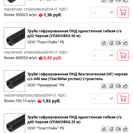
ЦЕНА (С НДС)
НАЛИЧИЕ
УПАКОВКА
м
1,30
руб.
более 3000
25
м
/уп.
Труба гофрированная ПНД одностенная гибкая с/з
д32 Черная (УПАКОВКА 50 м)
ООО "ПластЛайн" РБ
ЦЕНА (С НДС)
НАЛИЧИЕ
УПАКОВКА
м
0,83
руб.
более 4000
50
м
/уп.
Труба гофрированная ПНД безгалогенная (HF) черная
с/з d40 мм (15м/960м уп/пал) Строитель
ООО "Промрукав" РФ
ЦЕНА (С НДС)
НАЛИЧИЕ
УПАКОВКА
м
1,93
руб.
более 700
15
м
/уп.
Труба гофрированная ПНД одностенная гибкая с/з
д40 Черная (УПАКОВКА 25 м)
ООО "ПластЛайн" РБ