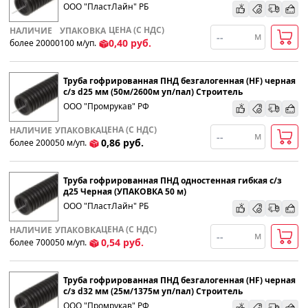
ООО "ПластЛайн" РБ
ЦЕНА (С НДС)
НАЛИЧИЕ
УПАКОВКА
м
0,40
руб.
более 20000
100
м
/уп.
Труба гофрированная ПНД безгалогенная (HF) черная
с/з d25 мм (50м/2600м уп/пал) Строитель
ООО "Промрукав" РФ
ЦЕНА (С НДС)
НАЛИЧИЕ
УПАКОВКА
м
0,86
руб.
более 2000
50
м
/уп.
Труба гофрированная ПНД одностенная гибкая с/з
д25 Черная (УПАКОВКА 50 м)
ООО "ПластЛайн" РБ
ЦЕНА (С НДС)
НАЛИЧИЕ
УПАКОВКА
м
0,54
руб.
более 7000
50
м
/уп.
Труба гофрированная ПНД безгалогенная (HF) черная
с/з d32 мм (25м/1375м уп/пал) Строитель
ООО "Промрукав" РФ