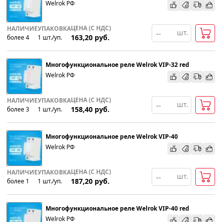
Welrok РФ
По наименованию
ЦЕНА (С НДС)
НАЛИЧИЕ
УПАКОВКА
шт.
163,20
руб.
более 4
1
шт
.
/уп.
Популярности
Многофункциональное реле Welrok VIP-32 red
Возрастанию цены
Welrok РФ
Убыванию цены
ЦЕНА (С НДС)
НАЛИЧИЕ
УПАКОВКА
шт.
158,40
руб.
более 3
1
шт
.
/уп.
Многофункциональное реле Welrok VIP-40
Welrok РФ
ЦЕНА (С НДС)
НАЛИЧИЕ
УПАКОВКА
шт.
187,20
руб.
более 1
1
шт
.
/уп.
Многофункциональное реле Welrok VIP-40 red
Welrok РФ