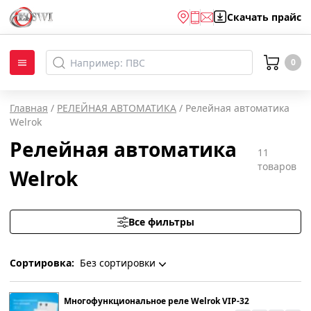
Скачать
прайс
0
Главная
/
РЕЛЕЙНАЯ АВТОМАТИКА
/
Релейная автоматика
Welrok
Релейная автоматика
11
товаров
Welrok
Все фильтры
Сортировка:
Без сортировки
Без сортировки
Многофункциональное реле Welrok VIP-32