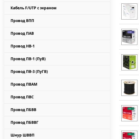
Диски алмазные
Бесконтактные термометры
Кабель F/UTP с экраном
Сверла по металлу
Провод ВПП
Пилки для эл.лобзиков и сабельных пил
Провод ПАВ
Коронки для подрозетников
Провод НВ-1
Системы пылеудаления
Провод ПВ-1 (ПуВ)
Провод ПВ-3 (ПуГВ)
Провод ПВАМ
Провод ПВС
Провод ПБВВ
Провод ПБВВГ
Шнур ШВВП