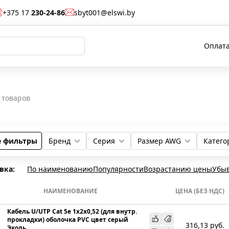
+375 17
230-24-86
sbyt001@elswi.by
Оплата
товаров
е фильтры
Бренд
Серия
Размер AWG
Катего
ITK
ООО "Эколь" РБ
ООО "ТПД Паритет" РФ
TERACOM PRO
TERACOM
23
24
6Е
5Е
вка:
По наименованию
Популярности
Возрастанию цены
Убы
НАИМЕНОВАНИЕ
ЦЕНА (БЕЗ НДС)
Кабель U/UTP Cat 5e 1х2х0,52 (для внутр.
прокладки) оболочка PVC цвет серый
316,13
руб.
Эколь