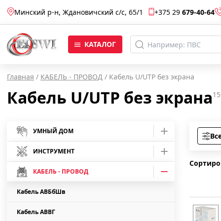
Минский р-н, Ждановичский с/c, 65/1
+375 29
679-40-64
КАТАЛОГ
Главная
/
КАБЕЛЬ - ПРОВОД
/
Кабель U/UTP без экрана
Кабель U/UTP без экрана
15
УМНЫЙ ДОМ
Вс
Умные розетки
ИНСТРУМЕНТ
Сортиро
Умные лампы
Средства защиты
КАБЕЛЬ - ПРОВОД
Отвертки
Умные камеры
Кабель АВБбШв
Инструмент шарнирно-губцевый
Отвертки Master
Умные светодиодные ленты
Кабель АВВГ