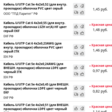
Кабель U/UTP Cat 5e 4х2х0,52 (для внутр.
прокладки) оболочка PVC цвет серый
1,45
руб.
ООО "ТПД Паритет" РФ
Кабель U/UTP Cat 6 4х2х0,55 (для внутр.
Красная цен
прокладки) оболочка LSZH нг(А)-HF цвет
1,48
руб.
серый EKF
EKF РФ
Кабель U/UTP Cat 6 4х2х0,23AWG (для
Красная цен
внутр. прокладки) оболочка PVC цвет
1,46
руб.
серый ITK
IEK РФ
Кабель U/UTP Cat 5e 4х2х0,24AWG (для
Красная цен
ВНЕШН. прокладки) оболочка LDPE цвет
0,97
руб.
черный ITK
IEK РФ
Кабель U/UTP Cat 5e 4х2х0,45 (для ВНЕШН.
Красная цен
прокладки) оболочка LDPE цвет черный
0,82
руб.
EKF
EKF РФ
Кабель U/UTP Cat 5e 4х2х0,51 (для ВНЕШН.
Красная цен
прокладки) оболочка LDPE цвет черный
1,14
руб.