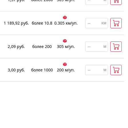
км
1 189,92
руб.
более 10.8
0.305
км
/уп.
м
2,09
руб.
более 200
305
м
/уп.
м
3,00
руб.
более 1000
200
м
/уп.