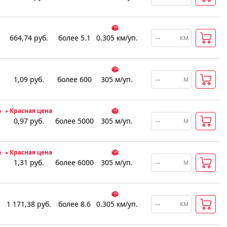
км
664,74
руб.
более 5.1
0.305
км
/уп.
м
1,09
руб.
более 600
305
м
/уп.
а
Красная цена
м
0,97
руб.
более 5000
305
м
/уп.
а
Красная цена
м
1,31
руб.
более 6000
305
м
/уп.
км
1 171,38
руб.
более 8.6
0.305
км
/уп.