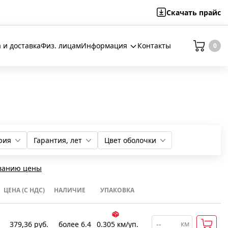
Скачать
прайс
 и доставка
Физ. лицам
Информация
Контакты
0
рия
Гарантия, лет
Цвет оболочки
1
5
Черный
Серый
ванию цены
ЦЕНА (С НДС)
НАЛИЧИЕ
УПАКОВКА
км
379,36
руб.
более 6.4
0.305
км
/уп.