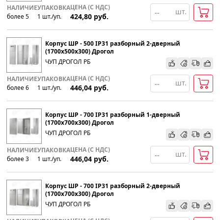
ЦЕНА (С НДС)
НАЛИЧИЕ
УПАКОВКА
шт.
424,80
руб.
более 5
1
шт
.
/уп.
Популярности
Корпус ШР - 500 IP31 разборный 2-дверный
Возрастанию цены
(1700х500х300) Дрогол
ЧУП ДРОГОЛ РБ
Убыванию цены
ЦЕНА (С НДС)
НАЛИЧИЕ
УПАКОВКА
шт.
446,04
руб.
более 6
1
шт
.
/уп.
Корпус ШР - 700 IP31 разборный 1-дверный
(1700х700х300) Дрогол
ЧУП ДРОГОЛ РБ
ЦЕНА (С НДС)
НАЛИЧИЕ
УПАКОВКА
шт.
446,04
руб.
более 3
1
шт
.
/уп.
Корпус ШР - 700 IP31 разборный 2-дверный
(1700х700х300) Дрогол
ЧУП ДРОГОЛ РБ