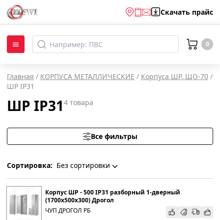
Скачать
прайс
0
Главная
/
КОРПУСА МЕТАЛЛИЧЕСКИЕ
/
Корпуса ШР, ЩО-70
/
ШР IP31
ШР IP31
4
товара
Все фильтры
Сортировка:
Без сортировки
Без сортировки
Корпус ШР - 500 IP31 разборный 1-дверный
(1700х500х300) Дрогол
ЧУП ДРОГОЛ РБ
По наименованию