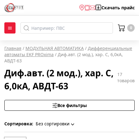
Скачать
прайс
0
Главная
/
МОДУЛЬНАЯ АВТОМАТИКА
/
Дифференциальные
автоматы EKF PROxima
/
Диф.авт. (2 мод.), хар. С, 6,0кА,
АВДТ-63
Диф.авт. (2 мод.), хар. С,
17
товаров
6,0кА, АВДТ-63
Все фильтры
Сортировка:
Без сортировки
Без сортировки