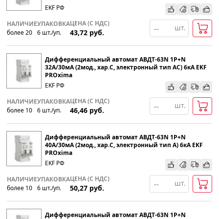
EKF РФ
ЦЕНА (С НДС)
НАЛИЧИЕ
УПАКОВКА
шт.
43,72
руб.
более 20
6
шт
.
/уп.
Дифференциальный автомат АВДТ-63N 1P+N
32А/30мА (2мод., хар.C, электронный тип АС) 6кА EKF
PROxima
EKF РФ
ЦЕНА (С НДС)
НАЛИЧИЕ
УПАКОВКА
шт.
46,46
руб.
более 10
6
шт
.
/уп.
Дифференциальный автомат АВДТ-63N 1P+N
40А/30мА (2мод., хар.C, электронный тип А) 6кА EKF
PROxima
EKF РФ
ЦЕНА (С НДС)
НАЛИЧИЕ
УПАКОВКА
шт.
50,27
руб.
более 10
6
шт
.
/уп.
Дифференциальный автомат АВДТ-63N 1P+N