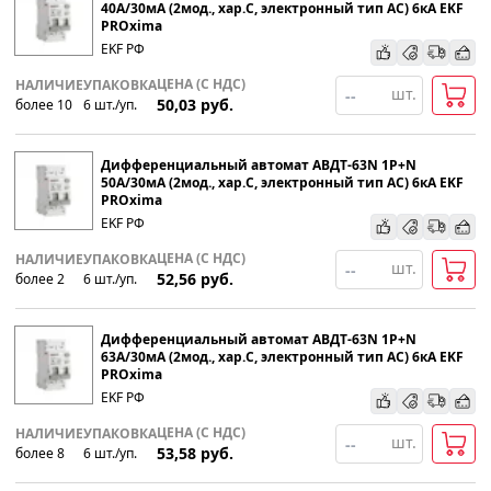
40А/30мА (2мод., хар.C, электронный тип АС) 6кА EKF
PROxima
EKF РФ
ЦЕНА (С НДС)
НАЛИЧИЕ
УПАКОВКА
шт.
50,03
руб.
более 10
6
шт
.
/уп.
Дифференциальный автомат АВДТ-63N 1P+N
50А/30мА (2мод., хар.C, электронный тип АС) 6кА EKF
PROxima
EKF РФ
ЦЕНА (С НДС)
НАЛИЧИЕ
УПАКОВКА
шт.
52,56
руб.
более 2
6
шт
.
/уп.
Дифференциальный автомат АВДТ-63N 1P+N
63А/30мА (2мод., хар.C, электронный тип АС) 6кА EKF
PROxima
EKF РФ
ЦЕНА (С НДС)
НАЛИЧИЕ
УПАКОВКА
шт.
53,58
руб.
более 8
6
шт
.
/уп.