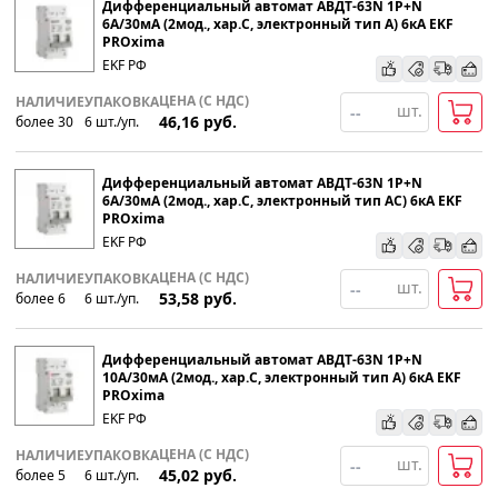
Дифференциальный автомат АВДТ-63N 1P+N
6А/30мА (2мод., хар.C, электронный тип А) 6кА EKF
PROxima
По наименованию
EKF РФ
ЦЕНА (С НДС)
НАЛИЧИЕ
УПАКОВКА
шт.
Популярности
46,16
руб.
более 30
6
шт
.
/уп.
Возрастанию цены
Дифференциальный автомат АВДТ-63N 1P+N
6А/30мА (2мод., хар.C, электронный тип АС) 6кА EKF
PROxima
Убыванию цены
EKF РФ
ЦЕНА (С НДС)
НАЛИЧИЕ
УПАКОВКА
шт.
53,58
руб.
более 6
6
шт
.
/уп.
Дифференциальный автомат АВДТ-63N 1P+N
10А/30мА (2мод., хар.C, электронный тип А) 6кА EKF
PROxima
EKF РФ
ЦЕНА (С НДС)
НАЛИЧИЕ
УПАКОВКА
шт.
45,02
руб.
более 5
6
шт
.
/уп.