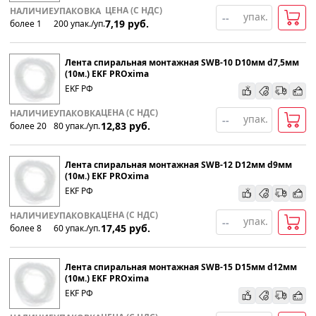
ЦЕНА (С НДС)
НАЛИЧИЕ
УПАКОВКА
упак.
7,19
руб.
более 1
200
упак
.
/уп.
Популярности
Лента спиральная монтажная SWB-10 D10мм d7,5мм
Возрастанию цены
(10м.) EKF PROxima
EKF РФ
Убыванию цены
ЦЕНА (С НДС)
НАЛИЧИЕ
УПАКОВКА
упак.
12,83
руб.
более 20
80
упак
.
/уп.
Лента спиральная монтажная SWB-12 D12мм d9мм
(10м.) EKF PROxima
EKF РФ
ЦЕНА (С НДС)
НАЛИЧИЕ
УПАКОВКА
упак.
17,45
руб.
более 8
60
упак
.
/уп.
Лента спиральная монтажная SWB-15 D15мм d12мм
(10м.) EKF PROxima
EKF РФ