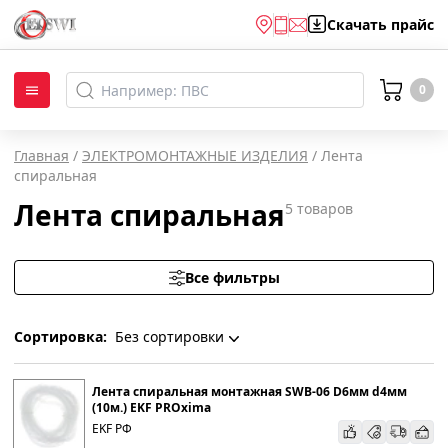
Скачать
прайс
0
Главная
/
ЭЛЕКТРОМОНТАЖНЫЕ ИЗДЕЛИЯ
/
Лента
спиральная
Лента спиральная
5
товаров
Все фильтры
Сортировка:
Без сортировки
Без сортировки
Лента спиральная монтажная SWB-06 D6мм d4мм
(10м.) EKF PROxima
EKF РФ
По наименованию