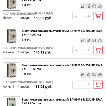
EKF PROxima
EKF РФ
По наименованию
ЦЕНА (С НДС)
НАЛИЧИЕ
УПАКОВКА
шт.
155,05
руб.
более 1
1
шт
.
/уп.
Популярности
Выключатель автоматический ВА-99М 63/20А 3P 25кА
Возрастанию цены
EKF PROxima
EKF РФ
Убыванию цены
ЦЕНА (С НДС)
НАЛИЧИЕ
УПАКОВКА
шт.
146,22
руб.
более 6
1
шт
.
/уп.
Выключатель автоматический ВА-99М 63/25А 3P 25кА
EKF PROxima
EKF РФ
ЦЕНА (С НДС)
НАЛИЧИЕ
УПАКОВКА
шт.
155,05
руб.
более 8
4
шт
.
/уп.
Выключатель автоматический ВА-99М 63/32А 3P 25кА
EKF PROxima