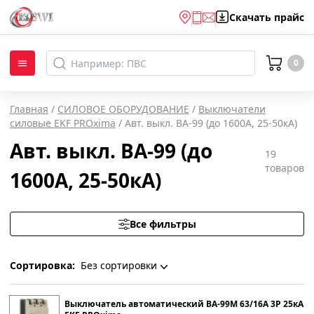
Скачать
прайс
0
Главная
/
СИЛОВОЕ ОБОРУДОВАНИЕ
/
Выключатели
силовые EKF PROxima
/
Авт. выкл. ВА-99 (до 1600А, 25-50кА)
Авт. выкл. ВА-99 (до
19
товаров
1600А, 25-50кА)
Все фильтры
Сортировка:
Без сортировки
Без сортировки
Выключатель автоматический ВА-99М 63/16А 3P 25кА