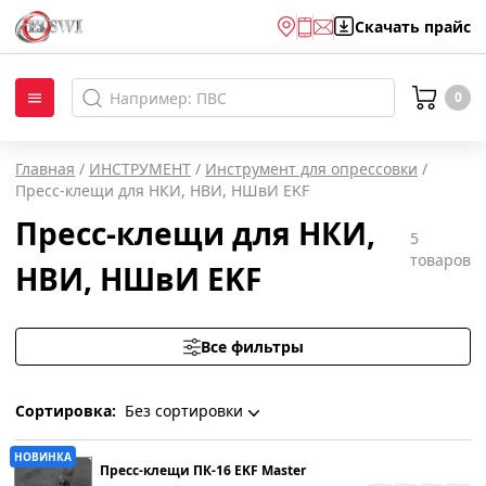
Скачать
прайс
0
Главная
/
ИНСТРУМЕНТ
/
Инструмент для опрессовки
/
Пресс-клещи для НКИ, НВИ, НШвИ EKF
Пресс-клещи для НКИ,
5
товаров
НВИ, НШвИ EKF
Все фильтры
Сортировка:
Без сортировки
Без сортировки
НОВИНКА
Пресс-клещи ПК-16 EKF Master