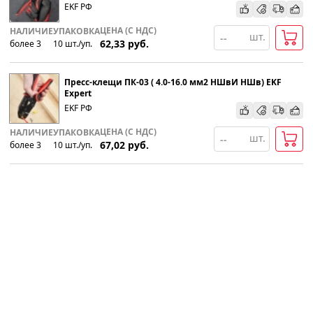
EKF РФ
ЦЕНА (С НДС)
НАЛИЧИЕ
УПАКОВКА
шт.
62,33
руб.
более 3
10
шт
.
/уп.
Пресс-клещи ПК-03 ( 4.0-16.0 мм2 НШвИ НШв) EKF
Expert
EKF РФ
ЦЕНА (С НДС)
НАЛИЧИЕ
УПАКОВКА
шт.
67,02
руб.
более 3
10
шт
.
/уп.