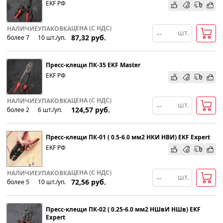
EKF РФ
По наименованию
ЦЕНА (С НДС)
НАЛИЧИЕ
УПАКОВКА
шт.
87,32
руб.
более 7
10
шт
.
/уп.
Популярности
Пресс-клещи ПК-35 EKF Master
Возрастанию цены
EKF РФ
Убыванию цены
ЦЕНА (С НДС)
НАЛИЧИЕ
УПАКОВКА
шт.
124,57
руб.
более 2
6
шт
.
/уп.
Пресс-клещи ПК-01 ( 0.5-6.0 мм2 НКИ НВИ) EKF Expert
EKF РФ
ЦЕНА (С НДС)
НАЛИЧИЕ
УПАКОВКА
шт.
72,56
руб.
более 5
10
шт
.
/уп.
Пресс-клещи ПК-02 ( 0.25-6.0 мм2 НШвИ НШв) EKF
Expert