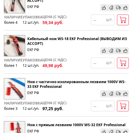
АССОРТ)
EKF РФ
По наименованию
ЦЕНА (С НДС)
НАЛИЧИЕ
УПАКОВКА
шт.
59,34
руб.
более 4
12
шт
.
/уп.
Популярности
Кабельный нож WS-18 EKF Professional (ВЫВОДИМ ИЗ
Возрастанию цены
АССОРТ)
EKF РФ
Убыванию цены
ЦЕНА (С НДС)
НАЛИЧИЕ
УПАКОВКА
шт.
49,98
руб.
более 1
12
шт
.
/уп.
Нож с частично изолированным лезвием 1000V WS-
33 EKF Professional
EKF РФ
ЦЕНА (С НДС)
НАЛИЧИЕ
УПАКОВКА
шт.
97,25
руб.
более 3
12
шт
.
/уп.
Нож с прямым лезвием 1000V WS-32 EKF Professional
EKF РФ