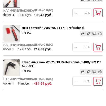
ЦЕНА (С НДС)
НАЛИЧИЕ
УПАКОВКА
шт.
108,43
руб.
более 3
12
шт
.
/уп.
Нож с пяткой 1000V WS-31 EKF Professional
EKF РФ
ЦЕНА (С НДС)
НАЛИЧИЕ
УПАКОВКА
шт.
219,88
руб.
более 1
12
шт
.
/уп.
Кабельный нож WS-25 EKF Professional (ВЫВОДИМ ИЗ
АССОРТ)
EKF РФ
ЦЕНА (С НДС)
НАЛИЧИЕ
УПАКОВКА
шт.
431,94
руб.
более 1
6
шт
.
/уп.