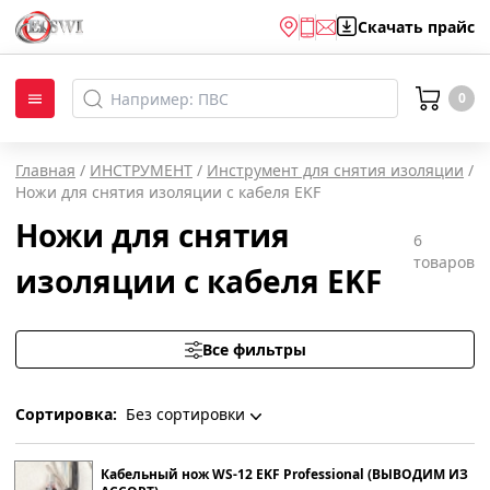
Скачать
прайс
0
Главная
/
ИНСТРУМЕНТ
/
Инструмент для снятия изоляции
/
Ножи для снятия изоляции с кабеля EKF
Ножи для снятия
6
товаров
изоляции с кабеля EKF
Все фильтры
Сортировка:
Без сортировки
Без сортировки
Кабельный нож WS-12 EKF Professional (ВЫВОДИМ ИЗ