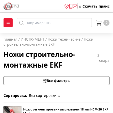
Скачать
прайс
0
Главная
/
ИНСТРУМЕНТ
/
Ножи технические
/
Ножи
строительно-монтажные EKF
Ножи строительно-
3
товара
монтажные EKF
Все фильтры
Сортировка:
Без сортировки
Без сортировки
Нож с сегментированным лезвием 18 мм НСМ-20 EKF