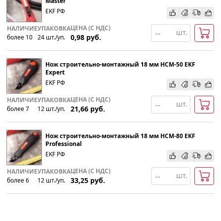
Master
EKF РФ
По наименованию
ЦЕНА (С НДС)
НАЛИЧИЕ
УПАКОВКА
шт.
0,98
руб.
более 10
24
шт
.
/уп.
Популярности
Нож строительно-монтажный 18 мм НСМ-50 EKF
Возрастанию цены
Expert
EKF РФ
Убыванию цены
ЦЕНА (С НДС)
НАЛИЧИЕ
УПАКОВКА
шт.
21,66
руб.
более 7
12
шт
.
/уп.
Нож строительно-монтажный 18 мм НСМ-80 EKF
Professional
EKF РФ
ЦЕНА (С НДС)
НАЛИЧИЕ
УПАКОВКА
шт.
33,25
руб.
более 6
12
шт
.
/уп.