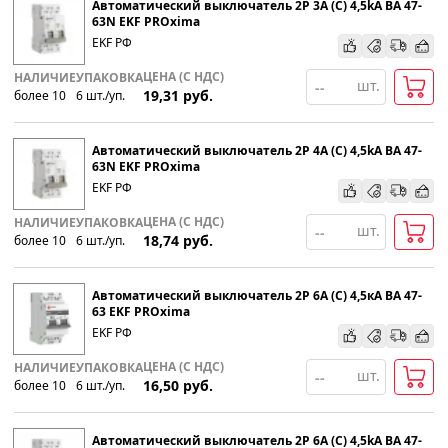
Автоматический выключатель 2P 3А (C) 4,5kA ВА 47-
63N EKF PROxima
EKF РФ
По наименованию
ЦЕНА (С НДС)
НАЛИЧИЕ
УПАКОВКА
шт.
19,31
руб.
более 10
6
шт
.
/уп.
Популярности
Автоматический выключатель 2P 4А (C) 4,5kA ВА 47-
Возрастанию цены
63N EKF PROxima
EKF РФ
Убыванию цены
ЦЕНА (С НДС)
НАЛИЧИЕ
УПАКОВКА
шт.
18,74
руб.
более 10
6
шт
.
/уп.
Автоматический выключатель 2P 6А (С) 4,5кА ВА 47-
63 EKF PROxima
EKF РФ
ЦЕНА (С НДС)
НАЛИЧИЕ
УПАКОВКА
шт.
16,50
руб.
более 10
6
шт
.
/уп.
Автоматический выключатель 2P 6А (C) 4,5kA ВА 47-