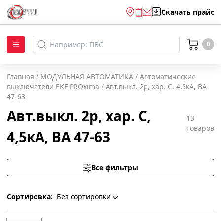
Скачать
прайс
0
Главная
/
МОДУЛЬНАЯ АВТОМАТИКА
/
Автоматические
выключатели EKF PROxima
/
Авт.выкл. 2р, хар. С, 4,5кА, ВА
47-63
Авт.выкл. 2р, хар. С,
13
товаров
4,5кА, ВА 47-63
Все фильтры
Сортировка:
Без сортировки
Без сортировки