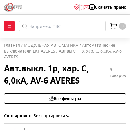
Скачать
прайс
0
Главная
/
МОДУЛЬНАЯ АВТОМАТИКА
/
Автоматические
выключатели EKF AVERES
/
Авт.выкл. 1р, хар. С, 6,0кА, AV-6
AVERES
Авт.выкл. 1р, хар. С,
9
товаров
6,0кА, AV-6 AVERES
Все фильтры
Сортировка:
Без сортировки
Без сортировки