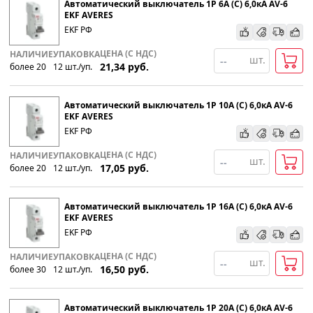
Автоматический выключатель 1P 6А (С) 6,0кА AV-6
EKF AVERES
EKF РФ
По наименованию
ЦЕНА (С НДС)
НАЛИЧИЕ
УПАКОВКА
шт.
21,34
руб.
более 20
12
шт
.
/уп.
Популярности
Автоматический выключатель 1P 10А (С) 6,0кА AV-6
Возрастанию цены
EKF AVERES
EKF РФ
Убыванию цены
ЦЕНА (С НДС)
НАЛИЧИЕ
УПАКОВКА
шт.
17,05
руб.
более 20
12
шт
.
/уп.
Автоматический выключатель 1P 16А (С) 6,0кА AV-6
EKF AVERES
EKF РФ
ЦЕНА (С НДС)
НАЛИЧИЕ
УПАКОВКА
шт.
16,50
руб.
более 30
12
шт
.
/уп.
Автоматический выключатель 1P 20А (С) 6,0кА AV-6