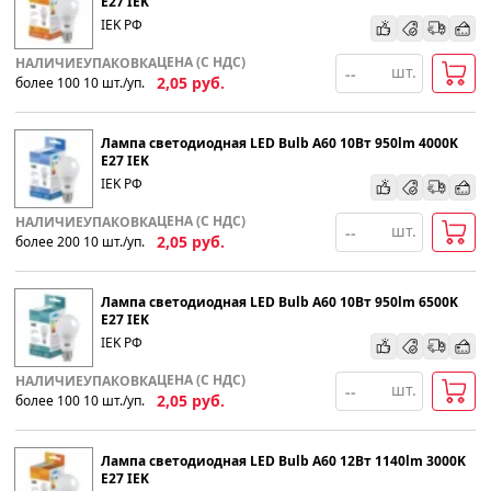
E27 IEK
IEK РФ
По наименованию
ЦЕНА (С НДС)
НАЛИЧИЕ
УПАКОВКА
шт.
2,05
руб.
более 100
10
шт
.
/уп.
Популярности
Лампа светодиодная LED Bulb A60 10Вт 950lm 4000K
Возрастанию цены
E27 IEK
IEK РФ
Убыванию цены
ЦЕНА (С НДС)
НАЛИЧИЕ
УПАКОВКА
шт.
2,05
руб.
более 200
10
шт
.
/уп.
Лампа светодиодная LED Bulb A60 10Вт 950lm 6500K
E27 IEK
IEK РФ
ЦЕНА (С НДС)
НАЛИЧИЕ
УПАКОВКА
шт.
2,05
руб.
более 100
10
шт
.
/уп.
Лампа светодиодная LED Bulb A60 12Вт 1140lm 3000K
E27 IEK