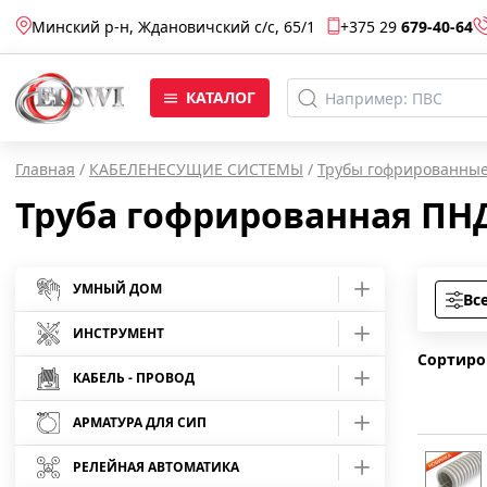
Минский р-н, Ждановичский с/c, 65/1
+375 29
679-40-64
КАТАЛОГ
Главная
/
КАБЕЛЕНЕСУЩИЕ СИСТЕМЫ
/
Трубы гофрированны
Труба гофрированная ПНД
УМНЫЙ ДОМ
Вс
Умные розетки
ИНСТРУМЕНТ
Сортиро
Умные лампы
Средства защиты
КАБЕЛЬ - ПРОВОД
Отвертки
АРМАТУРА ДЛЯ СИП
Умные камеры
Кабель АВБбШв
Инструмент шарнирно-губцевый
Отвертки Master
Арматура для монтажа СИП
Умные светодиодные ленты
Кабель АВВГ
РЕЛЕЙНАЯ АВТОМАТИКА