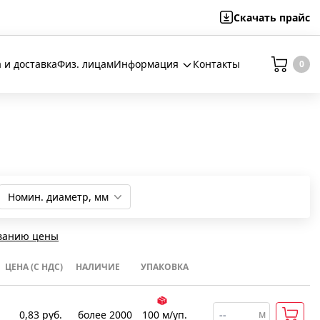
Скачать
прайс
 и доставка
Физ. лицам
Информация
Контакты
0
Номин. диаметр, мм
16
20
25
32
ванию цены
ЦЕНА (С НДС)
НАЛИЧИЕ
УПАКОВКА
м
0,83
руб.
более 2000
100
м
/уп.