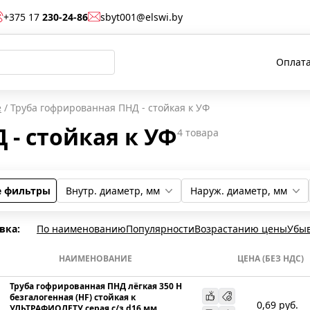
+375 17
230-24-86
sbyt001@elswi.by
Оплата
е
/
Труба гофрированная ПНД - стойкая к УФ
 - стойкая к УФ
4
товара
е фильтры
Внутр. диаметр, мм
Наруж. диаметр, мм
14,1
18,3
10,7
24,3
25
20
32
16
вка:
По наименованию
Популярности
Возрастанию цены
Убы
НАИМЕНОВАНИЕ
ЦЕНА (БЕЗ НДС)
Труба гофрированная ПНД лёгкая 350 Н
безгалогенная (HF) стойкая к
0,69
руб.
УЛЬТРАФИОЛЕТУ серая с/з d16 мм