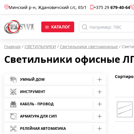
Минский р-н, Ждановичский с/c, 65/1
+375 29
679-40-64
КАТАЛОГ
Главная
/
СВЕТИЛЬНИКИ
/
Светильники светодиодные
/
Свет
Светильники офисные Л
Сортиро
УМНЫЙ ДОМ
Умные розетки
ИНСТРУМЕНТ
Умные лампы
Средства защиты
КАБЕЛЬ - ПРОВОД
Отвертки
АРМАТУРА ДЛЯ СИП
Умные камеры
Кабель АВБбШв
Инструмент шарнирно-губцевый
Отвертки Master
Арматура для монтажа СИП
Умные светодиодные ленты
Кабель АВВГ
РЕЛЕЙНАЯ АВТОМАТИКА