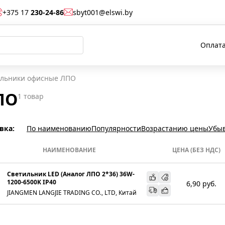
+375 17
230-24-86
sbyt001@elswi.by
Оплата
ильники офисные ЛПО
ПО
1
товар
вка:
По наименованию
Популярности
Возрастанию цены
Убы
НАИМЕНОВАНИЕ
ЦЕНА (БЕЗ НДС)
Светильник LED (Аналог ЛПО 2*36) 36W-
1200-6500K IP40
6,90
руб.
JIANGMEN LANGJIE TRADING CO., LTD, Китай