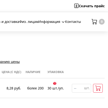
Скачать
прайс
 и доставка
Физ. лицам
Информация
Контакты
0
ванию цены
ЦЕНА (С НДС)
НАЛИЧИЕ
УПАКОВКА
шт.
8,28
руб.
более 200
30
шт
.
/уп.