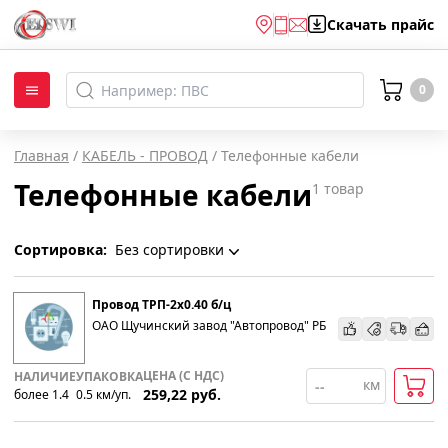
Скачать
прайс
0
Главная
/
КАБЕЛЬ - ПРОВОД
/
Телефонные кабели
Телефонные кабели
1
товар
Сортировка:
Без сортировки
Без сортировки
Провод ТРП-2х0.40 б/ц
ОАО Щучинский завод "Автопровод" РБ
По наименованию
ЦЕНА (С НДС)
НАЛИЧИЕ
УПАКОВКА
км
259,22
руб.
более 1.4
0.5
км
/уп.
Популярности