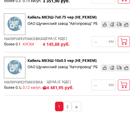
3 351,90
руб.
более 0.3
0.15
км
/уп.
Кабель МКЭШ-7х0.75 чер (НЕ_РЕЖЕМ)
ОАО Щучинский завод "Автопровод" РБ
ЦЕНА (С НДС)
НАЛИЧИЕ
УПАКОВКА
км
4 145,88
руб.
более 0.1
КУСКИ
Кабель МКЭШ-10х0.5 чер (НЕ_РЕЖЕМ)
ОАО Щучинский завод "Автопровод" РБ
ЦЕНА (С НДС)
НАЛИЧИЕ
УПАКОВКА
км
4 481,95
руб.
более 0.1
0.12
км
/уп.
»
1
2
Вперед