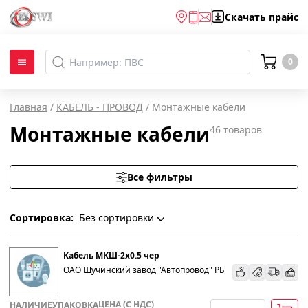
Скачать
прайс
0
Главная
/
КАБЕЛЬ - ПРОВОД
/
Монтажные кабели
Монтажные кабели
46
товаров
Все фильтры
Сортировка:
Без сортировки
Без сортировки
Кабель МКШ-2х0.5 чер
ОАО Щучинский завод "Автопровод" РБ
По наименованию
ЦЕНА (С НДС)
НАЛИЧИЕ
УПАКОВКА