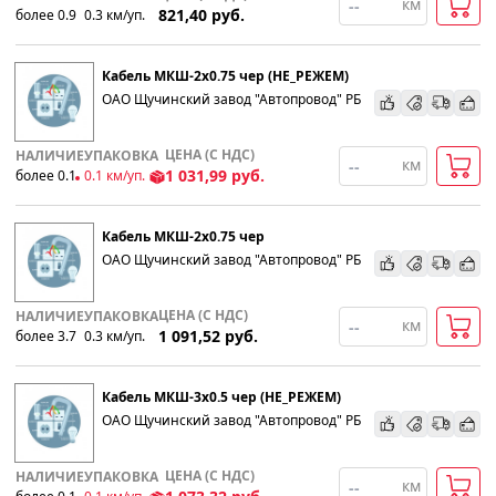
км
821,40
руб.
более 0.9
0.3
км
/уп.
Популярности
Кабель МКШ-2х0.75 чер (НЕ_РЕЖЕМ)
Возрастанию цены
ОАО Щучинский завод "Автопровод" РБ
Убыванию цены
ЦЕНА (С НДС)
НАЛИЧИЕ
УПАКОВКА
км
1 031,99
руб.
более 0.1
0.1
км
/уп.
Кабель МКШ-2х0.75 чер
ОАО Щучинский завод "Автопровод" РБ
ЦЕНА (С НДС)
НАЛИЧИЕ
УПАКОВКА
км
1 091,52
руб.
более 3.7
0.3
км
/уп.
Кабель МКШ-3х0.5 чер (НЕ_РЕЖЕМ)
ОАО Щучинский завод "Автопровод" РБ
ЦЕНА (С НДС)
НАЛИЧИЕ
УПАКОВКА
км