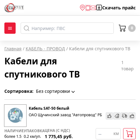
Скачать
прайс
0
Главная
/
КАБЕЛЬ - ПРОВОД
/
Кабели для спутникового ТВ
Кабели для
1
товар
спутникового ТВ
Сортировка:
Без сортировки
Без сортировки
Кабель SAT-50 белый
ОАО Щучинский завод "Автопровод" РБ
По наименованию
ЦЕНА (С НДС)
НАЛИЧИЕ
УПАКОВКА
км
1 775,45
руб.
более 1.5
0.2
км
/уп.
Популярности