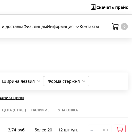
Скачать
прайс
 и доставка
Физ. лицам
Информация
Контакты
0
Ширина лезвия
Форма стержня
4 мм
8 мм
6,5 мм
5,5 мм
3,5 мм
Да
Нет (без)
ванию цены
ЦЕНА (С НДС)
НАЛИЧИЕ
УПАКОВКА
шт.
3,74
руб.
более 20
12
шт
.
/уп.