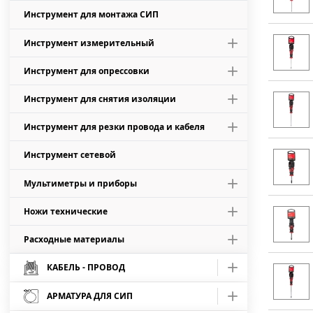
Инструмент для монтажа СИП
Шарнирно-губцевый
Умные терморегуляторы
Инструмент измерительный
Диэлектрический шарнирно-губцевый
Умные сенсоры и пульты
Инструмент для опрессовки
Рулетки
Умные светильники
Инструмент для снятия изоляции
Пресс-клещи для НКИ, НВИ, НШвИ
Дальномеры
Умные хабы
Инструмент для резки провода и кабеля
Стрипперы
Пресс-клещи для втулоч. наконечников
Инструмент сетевой
Ножницы секторные (механические)
Ножи для снятия изоляции с кабеля
Прессы механические
Мультиметры и приборы
Прессы гидравлические
Ножи технические
Мегаомметры
Расходные материалы
Сменные лезвия
Мультиметры
Буры
КАБЕЛЬ - ПРОВОД
Ножи строительно-монтажные
Токовые клещи
АРМАТУРА ДЛЯ СИП
Кабель АВБбШв
Зубила
Измерительные щупы