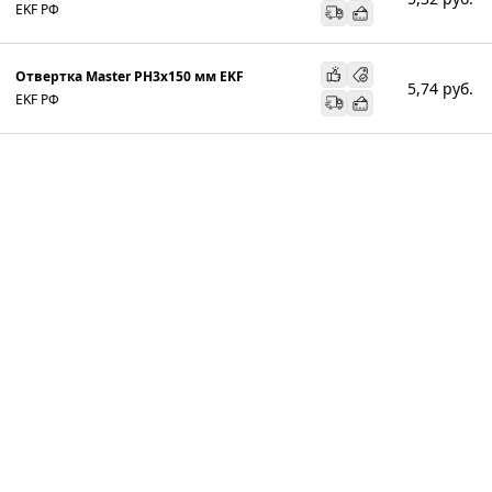
EKF РФ
Отвертка Master PH3x150 мм EKF
5,74
руб.
EKF РФ