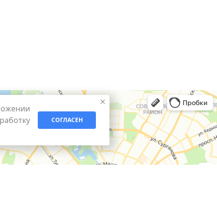
ложении
бработку
СОГЛАСЕН