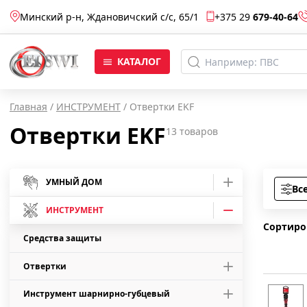
Минский р-н, Ждановичский с/c, 65/1
+375 29
679-40-64
КАТАЛОГ
Главная
/
ИНСТРУМЕНТ
/
Отвертки EKF
Отвертки EKF
13
товаров
УМНЫЙ ДОМ
Вс
Умные розетки
ИНСТРУМЕНТ
Сортиро
Умные лампы
Средства защиты
Отвертки
Умные камеры
Инструмент шарнирно-губцевый
Отвертки Master
Умные светодиодные ленты