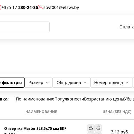
+375 17
230-24-86
sbyt001@elswi.by
Оплата
е фильтры
Размер
Общ. длина
Номер шлица
2
Прочее
3
1
210 мм
190 мм
285 мм
103 мм
156 мм
235 мм
260 мм
1 мм
3 мм
0 мм
2 мм
вка:
По наименованию
Популярности
Возрастанию цены
Убы
НАИМЕНОВАНИЕ
ЦЕНА (БЕЗ НДС)
Отвертка Master SL3.5x75 мм EKF
3,12
руб.