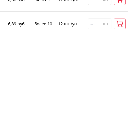
шт.
6,89
руб.
более 10
12
шт
.
/уп.