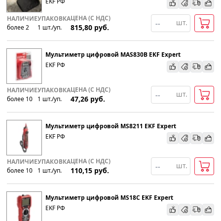
EKF РФ
По наименованию
ЦЕНА (С НДС)
НАЛИЧИЕ
УПАКОВКА
шт.
815,80
руб.
более 2
1
шт
.
/уп.
Популярности
Мультиметр цифровой MAS830B EKF Expert
Возрастанию цены
EKF РФ
Убыванию цены
ЦЕНА (С НДС)
НАЛИЧИЕ
УПАКОВКА
шт.
47,26
руб.
более 10
1
шт
.
/уп.
Мультиметр цифровой MS8211 EKF Expert
EKF РФ
ЦЕНА (С НДС)
НАЛИЧИЕ
УПАКОВКА
шт.
110,15
руб.
более 10
1
шт
.
/уп.
Мультиметр цифровой MS18C EKF Expert
EKF РФ