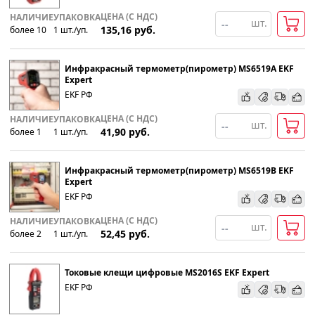
ЦЕНА (С НДС)
НАЛИЧИЕ
УПАКОВКА
шт.
135,16
руб.
более 10
1
шт
.
/уп.
Инфракрасный термометр(пирометр) MS6519A EKF
Expert
EKF РФ
ЦЕНА (С НДС)
НАЛИЧИЕ
УПАКОВКА
шт.
41,90
руб.
более 1
1
шт
.
/уп.
Инфракрасный термометр(пирометр) MS6519B EKF
Expert
EKF РФ
ЦЕНА (С НДС)
НАЛИЧИЕ
УПАКОВКА
шт.
52,45
руб.
более 2
1
шт
.
/уп.
Токовые клещи цифровые MS2016S EKF Expert
EKF РФ