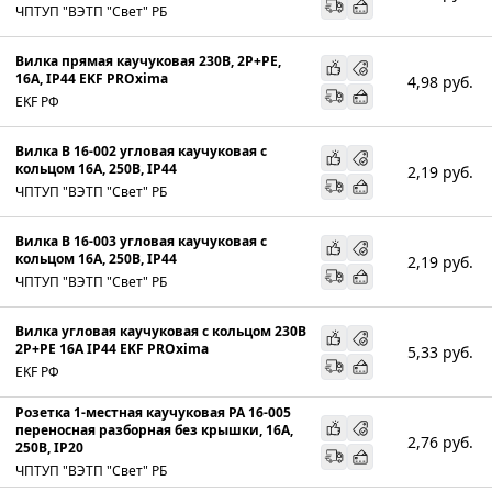
ЧПТУП "ВЭТП "Свет" РБ
Вилка прямая каучуковая 230В, 2P+PE,
16A, IP44 EKF PROxima
4,98
руб.
EKF РФ
Вилка В 16-002 угловая каучуковая с
кольцом 16А, 250В, IP44
2,19
руб.
ЧПТУП "ВЭТП "Свет" РБ
Вилка В 16-003 угловая каучуковая с
кольцом 16А, 250В, IP44
2,19
руб.
ЧПТУП "ВЭТП "Свет" РБ
Вилка угловая каучуковая с кольцом 230В
2P+PE 16A IP44 EKF PROxima
5,33
руб.
EKF РФ
Розетка 1-местная каучуковая РА 16-005
переносная разборная без крышки, 16А,
2,76
руб.
250В, IP20
ЧПТУП "ВЭТП "Свет" РБ