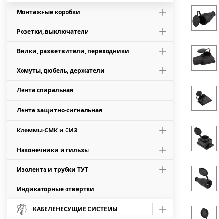
Диски алмазные
Выключатели нагрузки EKF PROxima
Бесконтактные термометры
УЗО (4 мод.) ВД1-63
Щиты этажные
Диф.авт. (8 мод.), хар. С, 4,5кА, АД-4
ЩО-70 IP31
Переключатели длинная ручка
Переключатели "0-1"
Швеллер монтажный для ВРУ, ЩН
Кнопки-грибок
Корпуса ЩМП - IP54
Реле защиты двигателя
Авт.выкл. 3р, хар. D, 10кА, ВА 47-100
Лампы сигнальные
ПЛОМБИРАТОР
Монтажные коробки
Шинные изоляторы SM
Переключатели фаз
Колодки клеммные ЗНИ
Кабель F/UTP с экраном
Сверла по металлу
Выключатели нагрузки EKF PROxima 2.0
ЯТП, ЯРВ, ЯРП, ЯБПВУ
Цоколь для ШР
Переключатели короткая ручка
Переключатели "1-0-2"
Кнопки с подсветкой
Кронштейны
Розетки, выключатели
Реле промежуточные 5-10А
Авт.выкл. 4р, хар. С, 4,5кА, ВА 47-63
Светодиодные матрицы
ЩРН-П IP41 темное дерево
Коробки Светоприбор
Шины нулевые в корпусе
Реле уровня жидкости
Колодки клеммные ЗВИ
Провод ВПП
Пилки для эл.лобзиков и сабельных пил
Выключатели нагрузки IEK KARAT
ЯРВ
Швеллер монтажный для ШР
Переключатели SW2C
Переключатели "1-2"
Вилки, разветвители, переходники
Пульты
Выносные стойки
Открытая - серия "ЭКОНОМ"
Авт.выкл. 4р, хар. С, 10кА, ВА 47-100
ЩРН-П IP41 светлое дерево
Коробки Карболитовые
Шины латунные на 63А (N и PE)
Регуляторы температуры
Провод ПАВ
Коронки для подрозетников
Дополнительные устройства на DIN-рейку
Выключатели нагрузки ВН-32
ЯРП
Рубильники, разъединители
Хомуты, дюбель, держатели
Переключатели "0-1-2-3"
Вилки
Кнопочные посты
Устройства ввода кабеля
Открытая - серия "ВИКИНГ"
Шины соединительные PIN и FORK
ЩРН-ПГ IP 65
Изоляторы для шин N, PE
Коробки для кабель-канала
Провод НВ-1
Системы пылеудаления
ЯБПВУ
Лента спиральная
Рубильники
Хомуты
Переключатели "ВКЛ-ВЫКЛ"
Открытая - серия "ПРАЛЕСКА" IP20
Клеммные терминалы
Шина изолятор угловой (6х9)
Открытая установка - IP55
Провод ПВ-1 (ПуВ)
Лента защитно-сигнальная
Рубильники модульные
Держатель кабеля
Переключатели для вольтметра
Открытая - серия "ПРАЛЕСКА АКВА" IP54
Клеммы вводные силовые
Шина изолятор угловой (8х12)
Открытая установка - атмосферостойкие
Провод ПВ-3 (ПуГВ)
Клеммы-СМК и СИЗ
Выключатель-разъединитель
Дюбель для бандажа
Открытая - серия "Белый BLANCA"
Клеммы распределительные
Шина изолятор на DIN-рейку (6х9) син
Открытая установка - двухкомпонентные
Провод ПВАМ
Наконечники и гильзы
СИЗ
Дюбель-хомут для круглого кабеля
Скрытая - серия "ЭКОНОМ"
Блоки распределительные
Шина изолятор на DIN-рейку (6х9) жел
Скрытая установка - для полых стен
Провод ПВС
Изолента и трубки ТУТ
Гильзы алюминиевые
СМК с пастой компактные
Дюбель-хомут для плоского кабеля
Сальники ввода-вывода (IP34)
Блоки распределительные КБР
Скрытая - серия "ПИЛОТ"
Шина изолятор на DIN-рейку (8х12) син
Скрытая установка - для твердых стен
Провод ПБВВ
Индикаторные отвертки
Изолента
Наконечники алюминиевые
СМК многоразовые
Хомуты с отверстиями, площадками
Сальники герметичные PG (IP54)
Блоки распределительные проходные
Скрытая - серия "АСТРУМ Белый"
Шина изолятор стойка на DIN-рейку
Аксессуары для монтажных коробок
Провод ПБВВГ
Изолента SafeFlex
КАБЕЛЕНЕСУЩИЕ СИСТЕМЫ
Наконечники медные луженые
СМК многоразовые проходные
Сальники герметичные MG (IP68)
Скрытая - серия "BRITE белый IEK"
Шина без изолятора (6х9) креп_край
Шнур ШВВП