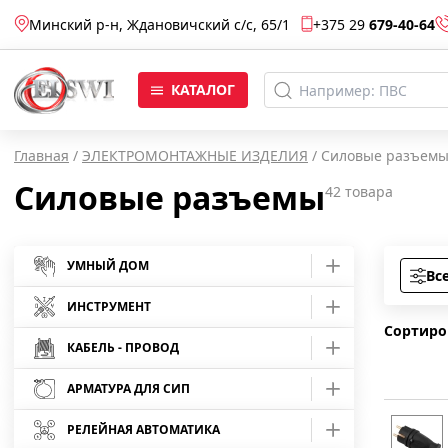
Минский р-н, Ждановичский с/c, 65/1
+375 29
679-40-64
КАТАЛОГ
Главная
/
ЭЛЕКТРОМОНТАЖНЫЕ ИЗДЕЛИЯ
/
Силовые разъем
Силовые разъемы
42
товара
УМНЫЙ ДОМ
Вс
Умные розетки
ИНСТРУМЕНТ
Сортиро
Умные лампы
Средства защиты
КАБЕЛЬ - ПРОВОД
Отвертки
АРМАТУРА ДЛЯ СИП
Умные камеры
Кабель АВБбШв
Инструмент шарнирно-губцевый
Отвертки Master
Арматура для монтажа СИП
Умные светодиодные ленты
Кабель АВВГ
РЕЛЕЙНАЯ АВТОМАТИКА