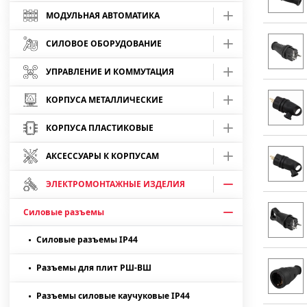
Инструмент для монтажа СИП
Шарнирно-губцевый
Зажимы анкерные
Релейная автоматика ФиФ
Умные терморегуляторы
Кабель АВВГнг
МОДУЛЬНАЯ АВТОМАТИКА
Инструмент измерительный
Диэлектрический шарнирно-губцевый
Релейная автоматика ЭКФ
Зажимы плашечные
Контакторы
Автоматические выключатели EKF Basic
СИЛОВОЕ ОБОРУДОВАНИЕ
Умные сенсоры и пульты
Кабель АВВГнг-LS
Автоматические выключатели EKF
Инструмент для опрессовки
Рулетки
Релейная автоматика Welrok
Таймеры
Зажимы промежуточные
Реле промежуточные
Авт.выкл. 1р, хар. B, 4,5кА, ВА 47-29
Выключатели силовые EKF PROxima
Умные светильники
Кабель ВВГ
УПРАВЛЕНИЕ И КОММУТАЦИЯ
PROxima
Инструмент для снятия изоляции
Пресс-клещи для НКИ, НВИ, НШвИ
Дальномеры
Автоматические выключатели EKF AVERES
Фотореле
Авт.выкл. 1р, хар. С, 4,5кА, ВА 47-63
Предохранители плавкие EKF PROxima
Зажимы прокалывающие
Фотореле
Авт.выкл. 1р, хар. С, 4,5кА, ВА 47-29
Авт. выкл. ВА-99 (до 1600А, 25-50кА)
КОРПУСА МЕТАЛЛИЧЕСКИЕ
Умные хабы
Кабель ВВГнг
Автоматы пуска двигателя
Инструмент для резки провода и кабеля
Стрипперы
Пресс-клещи для втулоч. наконечников
Автоматические выключатели IEK KARAT
Авт.выкл. 1р, хар. С, 6,0кА, AV-6 AVERES
Реле уровня
Авт.выкл. 1р, хар. С, 6,0кА, ВА 47-63
ППН-33 (габарит 00С)
Зажимы ответвительные (орех)
Реле времени
Авт.выкл. 2р, хар. B, 4,5кА, ВА 47-29
Контакторы/Пускатели
Корпуса распределительные
КОРПУСА ПЛАСТИКОВЫЕ
Кабель ВВГзнг
Инструмент сетевой
Ножницы секторные (механические)
Ножи для снятия изоляции с кабеля
Дифференциальные автоматы EKF Basic
Прессы механические
Авт.выкл. 1р, хар. B, 4,5кА, ВА 47-29 IEK
Авт.выкл. 2р, хар. С, 6,0кА, AV-6 AVERES
Реле времени
Авт.выкл. 2р, хар. С, 4,5кА, ВА 47-63
ППН-33 (габарит 00)
Корпуса учета
Сенсорные панели оператора PRO-Scree
Кронштейны и элементы крепления
Реле времени астрономические
Авт.выкл. 2р, хар. С, 4,5кА, ВА 47-29
Приставки контактные
ЩРв IP31
ЩМП - пластиковые
Кабель ВВГнг-LS
АКСЕССУАРЫ К КОРПУСАМ
Дифференциальные автоматы EKF
Мультиметры и приборы
Прессы гидравлические
Авт.выкл. 1р, хар. С, 4,5кА, ВА 47-29 IEK
Авт.выкл. 3р, хар. С, 6,0кА, AV-6 AVERES
Корпуса ЩМП
Реле импульсное
Авт.выкл. 2р, хар. С, 6,0кА, ВА 47-63
ППН-33 (габарит 0)
ЩУРв IP31
Блоки питания на DIN рейку
Корпуса учета пластиковые
Реле времени программируемые
Авт.выкл. 3р, хар. B, 4,5кА, ВА 47-29
Контакторы модульные
ЩРн IP31
ЩМП глухая дверь IP65
Кабель ВВГнг-FRLS
Наклейки
ЭЛЕКТРОМОНТАЖНЫЕ ИЗДЕЛИЯ
PROxima
Ножи технические
Мегаомметры
Дифференциальные автоматы IEK KARAT
Диф.авт. (1 мод.), хар. С, 6,0кА, АВДТ-63
Авт.выкл. 2р, хар. С, 4,5кА, ВА 47-29 IEK
Корпуса ВРУ
ЩМП IP31
Реле напряжения
Авт.выкл. 3р, хар. С, 4,5кА, ВА 47-63
ППН-37 (габарит 2)
ЩУРн IP31
Светосигнальная арматура
Корпуса распределительные пластик
Реле импульсные
Авт.выкл. 3р, хар. С, 4,5кА, ВА 47-29
Контакторы малогабаритные
ЩРн IP54
ЩМП прозрачная дверь IP65
Силовые разъемы
Кабель КГ
Дин-рейки и зажимы
Расходные материалы
Сменные лезвия
Мультиметры
Устр-ва защитного отключения EKF Basic
Диф.авт. (2 мод.), хар. С, 6,0кА, АВДТ-32
Диф.авт. (2 мод.), хар. С, 6,0кА, АВДТ-63
Корпуса ШР, ЩО-70
Авт.выкл. 3р, хар. С, 4,5кА, ВА 47-29 IEK
ВРУ IP31
ЩМП IP54
Кнопки, посты, пульты
Корпуса распределительные Multimedia
Реле температуры
Авт.выкл. 3р, хар. С, 6,0кА, ВА 47-63
Основание с держателем к ППН
Индикаторы
ЩУРн IP54
КМПн IP30
Реле напряжения
Тепловое реле для контакторов
ЩМП антивандальные стеклопластик IP65
Силовые разъемы IP44
Кабель МКШ
Площадки самоклеющиеся
Буры
Ножи строительно-монтажные
Токовые клещи
Устр-ва защитного отключения IEK
Диф.авт. (4 мод.), хар. С, 6,0кА, АВДТ-34
Панели для ВРУ, ШР - IP31
Диф.авт. (2 мод.), хар. С, 4,5кА, АД-32
ШР IP31
Авт.выкл. 3р, хар. С, 10,0кА, ВА 47-100 IEK
ВРУ IP54
Пакетные выключатели
Кнопки
ЩМП IP54 PROxima
Корпуса композитные ЛИПЛАСТ-СПб
Реле выбора фаз
Авт.выкл. 3р, хар. D, 4,5кА, ВА 47-63
Рукоятки для съема предохранителей
Оповещатели
ЩРВ-П IP41
Реле контроля фаз
Пускатели в корпусе с индикатором
Разъемы для плит РШ-ВШ
Кабель МКЭШ
Замки, заглушки, стекла для шкафов
Зубила
Выключатели нагрузки EKF Basic
Измерительные щупы
УЗО (2 мод.) ВД1-63
Панели для ВРУ, ШР, ЩН - IP54
Диф.авт. (4 мод.), хар. С, 6,0кА, АВДТ-63
ШР IP54
Цоколь для ВРУ
Кулачковые переключатели
Кнопки-пуск
Корпуса ЩУР - IP54
Реле контроля фаз
Авт.выкл. 3р, хар. С, 10кА, ВА 47-100
Потенциометры
ЩРН-П IP41
Реле контроля/чередования фаз
Разъемы силовые каучуковые IP44
Колодки клеммные ЗНИ/ЗВИ
Кабель U/UTP без экрана