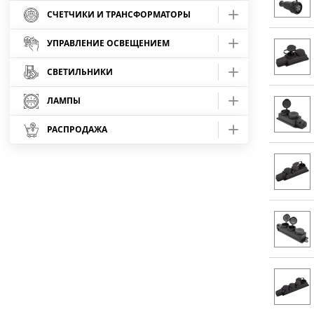
Лоток
Трубка ТУТ - в розничной упаковке
СЧЕТЧИКИ И ТРАНСФОРМАТОРЫ
Наконечники медные облегченные
СМК многоразовые компактные
Скрытая - серия "Белый AtlasDesign"
Шина без изолятора (6х9) креп_центр
Шнур ШВП-2
Кабель-канал
Лоток перфорированный
Счетчики Энергомера
УПРАВЛЕНИЕ ОСВЕЩЕНИЕМ
Наконечники медные луженые ТМЛ ГОСТ
СМК оригинальные WAGO
Шина без изолятора (8х12) креп_край
Провод КВК
Аксессуары для кабель-канала
Кабель-канал БУК
Счетчики МИРТЕК
Лоток неперфорированный
Дополнительные устройства
СВЕТИЛЬНИКИ
Фотореле
Наконечники НВИ
Шина без изолятора (8х12) креп_центр
Провод КММ
Трубы гладкие
Заглушки
Кабель-канал СОСНА
Трансформаторы тока ТОП, ТШП
Крышка на лоток
Энергомера СЕ-208
Датчики движения
Светильники без ламп
ЛАМПЫ
Наконечники НКИ
Провод КСПВ
Трубы гофрированные
Труба гладкая жесткая ПВХ
Соединители
Кабель-канал БЕЛЫЙ
Садово-парковые без ламп
Энергомера СЕ-318
Инфракрасные датчики движения
Светильники ЛПО IP40
Лампы светодиодные
РАСПРОДАЖА
Наконечники НШвИ
Провод КСВВнг(А)-LS
Аксессуары для труб
Труба гофрированная ПВХ
Труба гладкая жесткая ПНД
Углы внешние
Светильники светодиодные
Форма Шар
Микроволновые датчики движения
Светильники для ЖКХ (НБП)
Лампы светодиодные GU
НИЗКИЕ ЦЕНЫ
Наконечники НШвИ_2
Провод ПРППМ
Металлорукав в бухтах
Площадки под стяжку
Труба гофрированная ПВХ - БЮДЖЕТ
Прожекторы LED
Углы внутренние
Светодиодные панели
Серия Ника
Светильники для Бани (Сауны)
Лампы светодиодные (ГРУША)
Провод ТРП
Металлорукав в ПВХ-оболочке
Крепеж-скоба серая
Труба гофрированная ПВХ - ЧЕРНАЯ
Углы Т-образные
Светильники трековые
Серия Пушкинская
Светильники для LED ламп Т8 G13 IP65
Лампы светодиодные (СВЕЧА)
Провод SAT
Металлорукав в ПВХ-оболочке с протяжкой
Крепеж-клипса серая
Труба гофрированная ПНД - БЮДЖЕТ
Углы плоские L-образные
Аксессуары для трековых систем
Лампы светодиодные (ШАР)
Провод СИП
Аксессуары для металлорукава
Крепеж-клипса черная
Труба гофрированная ПНД - ОРАНЖЕВАЯ
Светильники для ЖКХ
Провод РКГМ
Крепеж-скоба
Крепеж-клипса оранжевая
Труба гофрированная ПНД - стойкая к УФ
Светильники офисные ЛПО