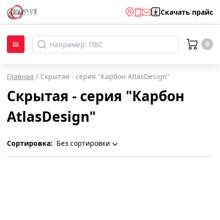
Скачать
прайс
0
Главная
/
Скрытая - серия "Карбон AtlasDesign"
Скрытая - серия "Карбон
AtlasDesign"
Сортировка:
Без сортировки
Без сортировки
По наименованию
Популярности