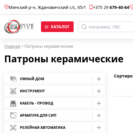
Минский р-н, Ждановичский с/c, 65/1
+375 29
679-40-64
КАТАЛОГ
Главная
/
Патроны керамические
Патроны керамические
Сортиро
УМНЫЙ ДОМ
Умные розетки
ИНСТРУМЕНТ
Умные лампы
Средства защиты
КАБЕЛЬ - ПРОВОД
Отвертки
АРМАТУРА ДЛЯ СИП
Умные камеры
Кабель АВБбШв
Инструмент шарнирно-губцевый
Отвертки Master
Арматура для монтажа СИП
Умные светодиодные ленты
Кабель АВВГ
РЕЛЕЙНАЯ АВТОМАТИКА