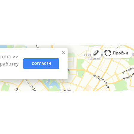
ложении
бработку
СОГЛАСЕН